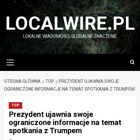
Przejdź
do
LOCALWIRE.PL
treści
LOKALNE WIADOMOŚCI, GLOBALNE ZNACZENIE
Menu
główne
STRONA GŁÓWNA
TOP
PREZYDENT UJAWNIA SWOJE
OGRANICZONE INFORMACJE NA TEMAT SPOTKANIA Z TRUMPEM
TOP
Prezydent ujawnia swoje
ograniczone informacje na temat
spotkania z Trumpem