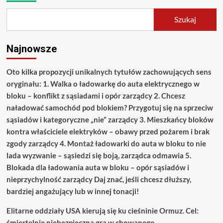
Szukaj
Najnowsze
Oto kilka propozycji unikalnych tytułów zachowujących sens
oryginału: 1. Walka o ładowarkę do auta elektrycznego w
bloku – konflikt z sąsiadami i opór zarządcy 2. Chcesz
naładować samochód pod blokiem? Przygotuj się na sprzeciw
sąsiadów i kategoryczne „nie” zarządcy 3. Mieszkańcy bloków
kontra właściciele elektryków – obawy przed pożarem i brak
zgody zarządcy 4. Montaż ładowarki do auta w bloku to nie
lada wyzwanie – sąsiedzi się boją, zarządca odmawia 5.
Blokada dla ładowania auta w bloku – opór sąsiadów i
nieprzychylność zarządcy Daj znać, jeśli chcesz dłuższy,
bardziej angażujący lub w innej tonacji!
Elitarne oddziały USA kierują się ku cieśninie Ormuz. Cel:
śmiertelnie niebezpieczna gra w chowanego