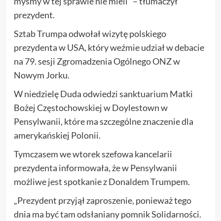
myśmy w tej sprawie nie mieli” – tłumaczył
prezydent.
Sztab Trumpa odwołał wizytę polskiego
prezydenta w USA, który weźmie udział w debacie
na 79. sesji Zgromadzenia Ogólnego ONZ w
Nowym Jorku.
W niedzielę Duda odwiedzi sanktuarium Matki
Bożej Częstochowskiej w Doylestown w
Pensylwanii, które ma szczególne znaczenie dla
amerykańskiej Polonii.
Tymczasem we wtorek szefowa kancelarii
prezydenta informowała, że w Pensylwanii
możliwe jest spotkanie z Donaldem Trumpem.
„Prezydent przyjął zaproszenie, ponieważ tego
dnia ma być tam odsłaniany pomnik Solidarności.