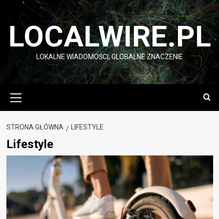
Przejdź
do
LOCALWIRE.PL
treści
LOKALNE WIADOMOŚCI, GLOBALNE ZNACZENIE
Menu
główne
STRONA GŁÓWNA
LIFESTYLE
Lifestyle