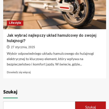
Lifestyle
Jak wybrać najlepszy układ hamulcowy do swojej
hulajnogi?
27 stycznia, 2025
Wybór odpowiedniego układu hamulcowego do hulajnogi
elektrycznej to kluczowy element, który wpływa na
bezpieczeństwo i komfort jazdy. W świecie, gdzie...
Dowiedz
Dowiedz się więcej
się
więcej
o
Jak
Szukaj
wybrać
najlepszy
układ
Szukaj
hamulcowy