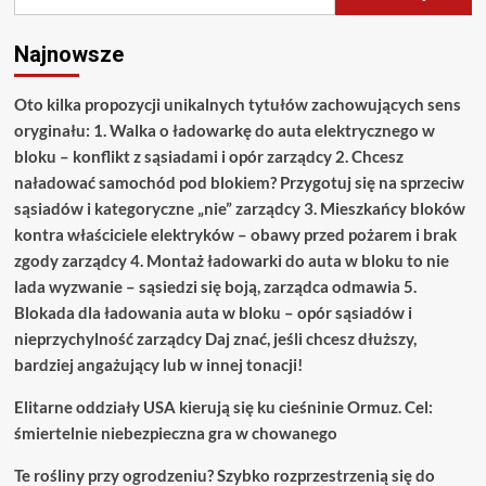
do
swojej
Najnowsze
hulajnogi?
Oto kilka propozycji unikalnych tytułów zachowujących sens
oryginału: 1. Walka o ładowarkę do auta elektrycznego w
bloku – konflikt z sąsiadami i opór zarządcy 2. Chcesz
naładować samochód pod blokiem? Przygotuj się na sprzeciw
sąsiadów i kategoryczne „nie” zarządcy 3. Mieszkańcy bloków
kontra właściciele elektryków – obawy przed pożarem i brak
zgody zarządcy 4. Montaż ładowarki do auta w bloku to nie
lada wyzwanie – sąsiedzi się boją, zarządca odmawia 5.
Blokada dla ładowania auta w bloku – opór sąsiadów i
nieprzychylność zarządcy Daj znać, jeśli chcesz dłuższy,
bardziej angażujący lub w innej tonacji!
Elitarne oddziały USA kierują się ku cieśninie Ormuz. Cel:
śmiertelnie niebezpieczna gra w chowanego
Te rośliny przy ogrodzeniu? Szybko rozprzestrzenią się do