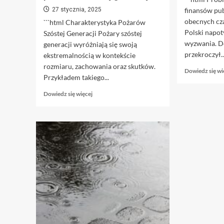
27 stycznia, 2025
finansów pu
obecnych cza
```html Charakterystyka Pożarów
Polski napo
Szóstej Generacji Pożary szóstej
wyzwania. D
generacji wyróżniają się swoją
przekroczył..
ekstremalnością w kontekście
rozmiaru, zachowania oraz skutków.
Dowiedz się wi
Przykładem takiego...
Dowiedz
Dowiedz się więcej
się
więcej
o
Rozpoczęto
testowanie
nowej
technologii
do
skuteczniejszej
walki
z
pożarami
szóstej