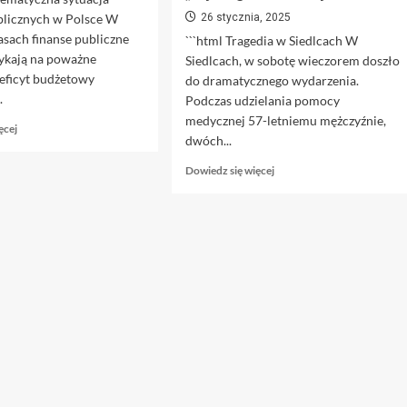
blicznych w Polsce W
26 stycznia, 2025
sach finanse publiczne
```html Tragedia w Siedlcach W
tykają na poważne
Siedlcach, w sobotę wieczorem doszło
eficyt budżetowy
do dramatycznego wydarzenia.
.
Podczas udzielania pomocy
medycznej 57-letniemu mężczyźnie,
Dowiedz
ęcej
dwóch...
się
więcej
Dowiedz
Dowiedz się więcej
o
się
Perspektywy
więcej
dla
o
finansów
Tragiczny
publicznych
Incydent
są
w
ponure
Siedlcach.
Zdecydowane
Stanowisko
Leszczyny:
„Wymaga
to
Zmiany”