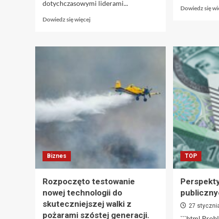
dotychczasowymi liderami...
Dowiedz się wi
Dowiedz
Dowiedz się więcej
się
więcej
o
Głębokie
znaczenie
DeepSeeku:
Dlaczego
nie
jest
to
chwilowa
moda
Biznes
TOP
Rozpoczęto testowanie
Perspekty
nowej technologii do
publiczny
skuteczniejszej walki z
27 styczni
pożarami szóstej generacji.
```html Prob