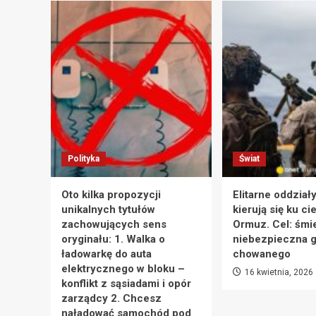
26
stycznia
2025
roku.
Polityka
Świat
Oto kilka propozycji
Elitarne oddział
unikalnych tytułów
kierują się ku ci
zachowujących sens
Ormuz. Cel: śmie
oryginału: 1. Walka o
niebezpieczna g
ładowarkę do auta
chowanego
elektrycznego w bloku –
16 kwietnia, 2026
konflikt z sąsiadami i opór
zarządcy 2. Chcesz
naładować samochód pod