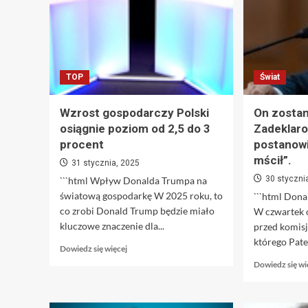
TOP
Świat
Wzrost gospodarczy Polski
On zostan
osiągnie poziom od 2,5 do 3
Zadeklar
procent
postanowi
mścił”.
31 stycznia, 2025
30 styczni
```html Wpływ Donalda Trumpa na
światową gospodarkę W 2025 roku, to
```html Don
co zrobi Donald Trump będzie miało
W czwartek 
kluczowe znaczenie dla...
przed komisj
którego Pate
Dowiedz
Dowiedz się więcej
się
Dowiedz się wi
więcej
o
Wzrost