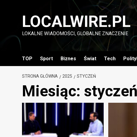
Przejdź
do
LOCALWIRE.PL
treści
LOKALNE WIADOMOŚCI, GLOBALNE ZNACZENIE
TOP
Sport
Biznes
Świat
Tech
Polit
STRONA GŁÓWNA
2025
STYCZEŃ
Miesiąc:
stycze