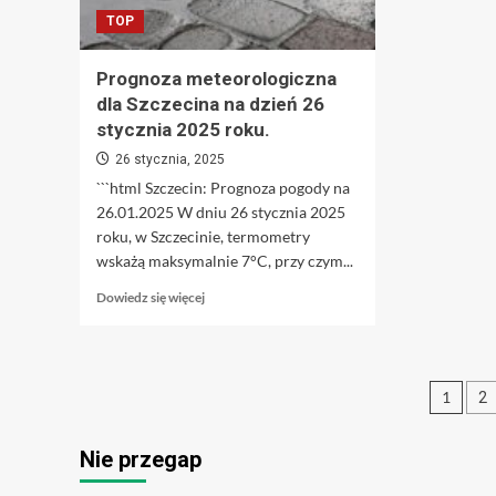
generacji.
TOP
Prognoza meteorologiczna
dla Szczecina na dzień 26
stycznia 2025 roku.
26 stycznia, 2025
```html Szczecin: Prognoza pogody na
26.01.2025 W dniu 26 stycznia 2025
roku, w Szczecinie, termometry
wskażą maksymalnie 7°C, przy czym...
Dowiedz
Dowiedz się więcej
się
więcej
o
Prognoza
Stro
1
2
meteorologiczna
dla
wpi
Szczecina
Nie przegap
na
dzień