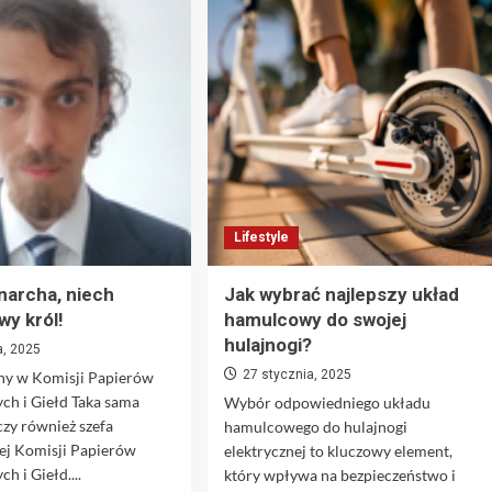
On
Wielki
zostanie
gracz
szefem
od
FBI.
startu?
Zadeklarował
Oto
ważne
możliwi
postanowienie:
przeciwnicy
„Nie
Barcelony
będę
w
się
nadchodzących
mścił”.
rozgrywkach.
Lifestyle
archa, niech
Jak wybrać najlepszy układ
wy król!
hamulcowy do swojej
hulajnogi?
a, 2025
27 stycznia, 2025
any w Komisji Papierów
ch i Giełd Taka sama
Wybór odpowiedniego układu
zy również szefa
hamulcowego do hulajnogi
ej Komisji Papierów
elektrycznej to kluczowy element,
h i Giełd....
który wpływa na bezpieczeństwo i