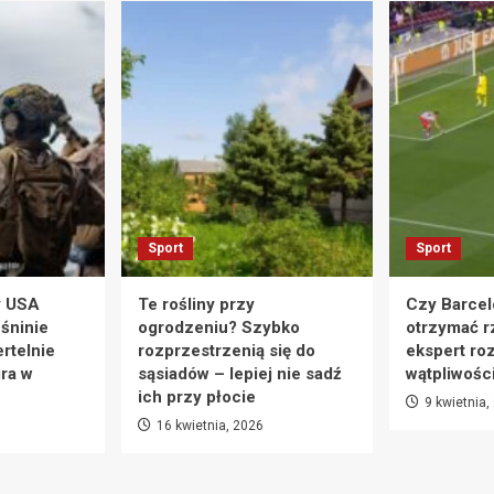
Sport
Sport
y USA
Te rośliny przy
Czy Barcel
eśninie
ogrodzeniu? Szybko
otrzymać r
rtelnie
rozprzestrzenią się do
ekspert ro
ra w
sąsiadów – lepiej nie sadź
wątpliwośc
ich przy płocie
9 kwietnia,
16 kwietnia, 2026