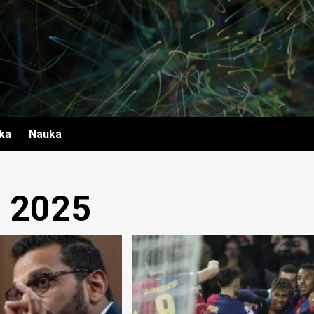
yka
Nauka
ń 2025