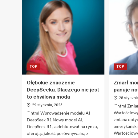
gospodarczy
Polski
osiągnie
poziom
od
2,5
do
3
procent
TOP
TOP
Głębokie znaczenie
Zmarł mon
DeepSeeku: Dlaczego nie jest
panuje no
to chwilowa moda
28 styczni
29 stycznia, 2025
```html Zmi
Wartościowy
```html Wprowadzenie modelu AI
zmiana dotyc
DeepSeek R1 Nowy model AI,
amerykański
DeepSeek R1, zadebiutował na rynku,
Wartościowyc
oferując jakość porównywalną z