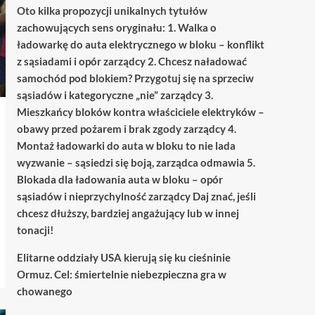
Oto kilka propozycji unikalnych tytułów
zachowujących sens oryginału: 1. Walka o
ładowarkę do auta elektrycznego w bloku – konflikt
z sąsiadami i opór zarządcy 2. Chcesz naładować
samochód pod blokiem? Przygotuj się na sprzeciw
sąsiadów i kategoryczne „nie” zarządcy 3.
Mieszkańcy bloków kontra właściciele elektryków –
obawy przed pożarem i brak zgody zarządcy 4.
Montaż ładowarki do auta w bloku to nie lada
wyzwanie – sąsiedzi się boją, zarządca odmawia 5.
Blokada dla ładowania auta w bloku – opór
sąsiadów i nieprzychylność zarządcy Daj znać, jeśli
chcesz dłuższy, bardziej angażujący lub w innej
tonacji!
Elitarne oddziały USA kierują się ku cieśninie
Ormuz. Cel: śmiertelnie niebezpieczna gra w
chowanego