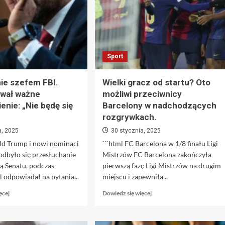
Sport
ie szefem FBI.
Wielki gracz od startu? Oto
ował ważne
możliwi przeciwnicy
enie: „Nie będę się
Barcelony w nadchodzących
rozgrywkach.
a, 2025
30 stycznia, 2025
ald Trump i nowi nominaci
```html FC Barcelona w 1/8 finału Ligi
odbyło się przesłuchanie
Mistrzów FC Barcelona zakończyła
ą Senatu, podczas
pierwszą fazę Ligi Mistrzów na drugim
l odpowiadał na pytania...
miejscu i zapewniła...
Dowiedz
Dowiedz
ęcej
Dowiedz się więcej
się
się
więcej
więcej
o
o