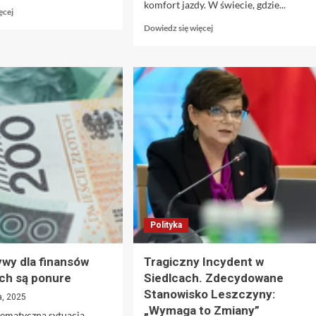
komfort jazdy. W świecie, gdzie...
Dowiedz
ęcej
się
Dowiedz
Dowiedz się więcej
więcej
się
o
więcej
Zmarł
o
monarcha,
Jak
niech
wybrać
panuje
najlepszy
nowy
układ
król!
hamulcowy
do
swojej
hulajnogi?
Polityka
wy dla finansów
Tragiczny Incydent w
ch są ponure
Siedlcach. Zdecydowane
Stanowisko Leszczyny:
a, 2025
„Wymaga to Zmiany”
lematyczna sytuacja