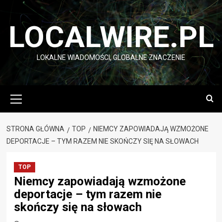
Przejdź
do
LOCALWIRE.PL
treści
LOKALNE WIADOMOŚCI, GLOBALNE ZNACZENIE
Menu
główne
STRONA GŁÓWNA
TOP
NIEMCY ZAPOWIADAJĄ WZMOŻONE
DEPORTACJE – TYM RAZEM NIE SKOŃCZY SIĘ NA SŁOWACH
TOP
Niemcy zapowiadają wzmożone
deportacje – tym razem nie
skończy się na słowach