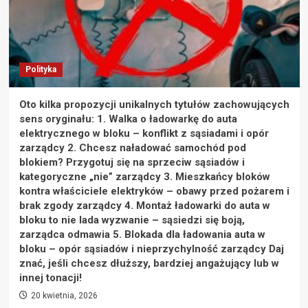
Polityka
Oto kilka propozycji unikalnych tytułów zachowujących
sens oryginału: 1. Walka o ładowarkę do auta
elektrycznego w bloku – konflikt z sąsiadami i opór
zarządcy 2. Chcesz naładować samochód pod
blokiem? Przygotuj się na sprzeciw sąsiadów i
kategoryczne „nie” zarządcy 3. Mieszkańcy bloków
kontra właściciele elektryków – obawy przed pożarem i
brak zgody zarządcy 4. Montaż ładowarki do auta w
bloku to nie lada wyzwanie – sąsiedzi się boją,
zarządca odmawia 5. Blokada dla ładowania auta w
bloku – opór sąsiadów i nieprzychylność zarządcy Daj
znać, jeśli chcesz dłuższy, bardziej angażujący lub w
innej tonacji!
20 kwietnia, 2026