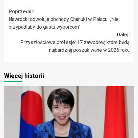
Zobacz
Poprzedni:
Nawrocki odwołuje obchody Chanuki w Pałacu. „Nie
wpisy
przypadłaby do gustu wyborcom”
Dalej:
Przyszłościowe profesje: 17 zawodów, które będą
najbardziej poszukiwane w 2026 roku
Więcej historii