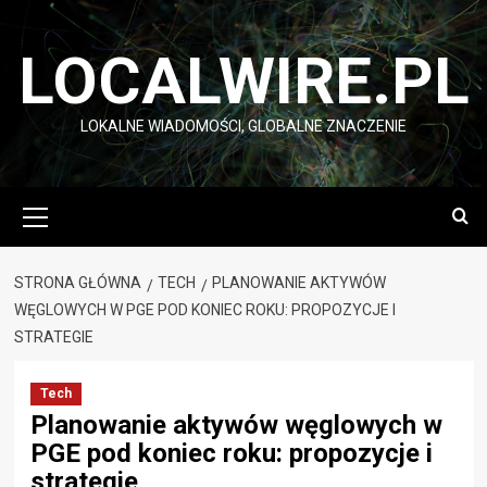
Przejdź
do
LOCALWIRE.PL
treści
LOKALNE WIADOMOŚCI, GLOBALNE ZNACZENIE
Menu
główne
STRONA GŁÓWNA
TECH
PLANOWANIE AKTYWÓW
WĘGLOWYCH W PGE POD KONIEC ROKU: PROPOZYCJE I
STRATEGIE
Tech
Planowanie aktywów węglowych w
PGE pod koniec roku: propozycje i
strategie