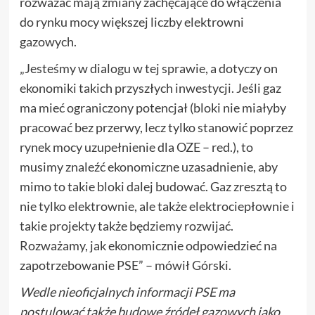
rozważać mają zmiany zachęcające do włączenia
do rynku mocy większej liczby elektrowni
gazowych.
„Jesteśmy w dialogu w tej sprawie, a dotyczy on
ekonomiki takich przyszłych inwestycji. Jeśli gaz
ma mieć ograniczony potencjał (bloki nie miałyby
pracować bez przerwy, lecz tylko stanowić poprzez
rynek mocy uzupełnienie dla OZE – red.), to
musimy znaleźć ekonomiczne uzasadnienie, aby
mimo to takie bloki dalej budować. Gaz zresztą to
nie tylko elektrownie, ale także elektrociepłownie i
takie projekty także będziemy rozwijać.
Rozważamy, jak ekonomicznie odpowiedzieć na
zapotrzebowanie PSE” – mówił Górski.
Wedle nieoficjalnych informacji PSE ma
postulować także budowę źródeł gazowych jako