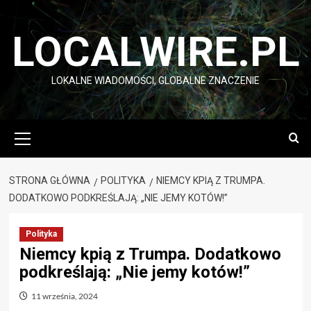
Przejdź
do
LOCALWIRE.PL
treści
LOKALNE WIADOMOŚCI, GLOBALNE ZNACZENIE
Menu
główne
STRONA GŁÓWNA
POLITYKA
NIEMCY KPIĄ Z TRUMPA.
DODATKOWO PODKREŚLAJĄ: „NIE JEMY KOTÓW!”
Polityka
Niemcy kpią z Trumpa. Dodatkowo
podkreślają: „Nie jemy kotów!”
11 września, 2024