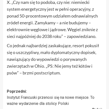
X. „Czy nam się to podoba, czy nie: niemiecki
system energetyczny jest w pełni operacyjny, z
ponad 50-procentowym udziałem odnawialnych
zródeł energii. Zamykamy – a nie budujemy –
elektrownie węglowe i jądrowe. Węgiel zniknie z
sieci najpóźniej do 2038 roku” – zapowiedziano.
Co jednak najbardziej zaskakujące, resort pokusił
się o uszczypliwy, mało dyplomatyczny dopisek,
nawiązujący do wypowiedzi o porywanych
zwierzętach w Ohio. „PS: Nie jemy też kótów i
psów” – brzmi postscriptum.
Zobacz
Poprzedni:
Instytut Francuski przenosi się na nowe miejsce. To
wpisy
ważne wydarzenie dla stolicy Polski