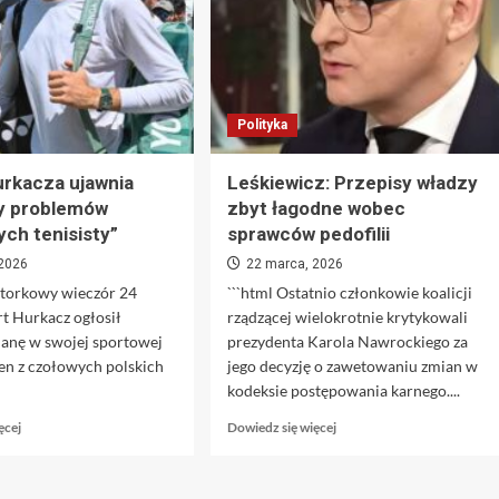
Polityka
urkacza ujawnia
Leśkiewicz: Przepisy władzy
y problemów
zbyt łagodne wobec
ch tenisisty”
sprawców pedofilii
 2026
22 marca, 2026
wtorkowy wieczór 24
```html Ostatnio członkowie koalicji
t Hurkacz ogłosił
rządzącej wielokrotnie krytykowali
ianę w swojej sportowej
prezydenta Karola Nawrockiego za
den z czołowych polskich
jego decyzję o zawetowaniu zmian w
kodeksie postępowania karnego....
Dowiedz
Dowiedz
ęcej
Dowiedz się więcej
się
się
więcej
więcej
o
o