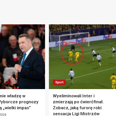
Sport
mie władzę w
Wyeliminowali Inter i
Wyborcze prognozy
zmierzają po ćwierćfinał.
ą „wielki impas”
Zobacz, jaką furorę robi
sensacja Ligi Mistrzów
 2026