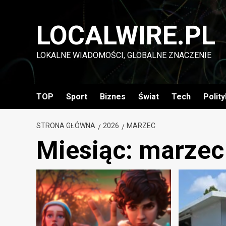
Przejdź
do
LOCALWIRE.PL
treści
LOKALNE WIADOMOŚCI, GLOBALNE ZNACZENIE
TOP
Sport
Biznes
Świat
Tech
Polit
STRONA GŁÓWNA
2026
MARZEC
Miesiąc:
marzec