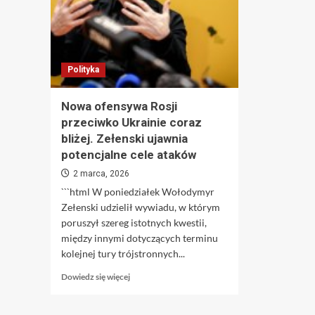
animacji.
zwycięża
Zobacz
w
najświeższą
głosowaniu
zapowiedź
Stranger
Polityka
Things
7.
Animowana
Nowa ofensywa Rosji
odsłona
przeciwko Ukrainie coraz
Stranger
bliżej. Zełenski ujawnia
Things
—
potencjalne cele ataków
kolejny
2 marca, 2026
zwiastun
```html W poniedziałek Wołodymyr
już
ujawniony
Zełenski udzielił wywiadu, w którym
poruszył szereg istotnych kwestii,
między innymi dotyczących terminu
kolejnej tury trójstronnych...
Dowiedz
Dowiedz się więcej
się
więcej
o