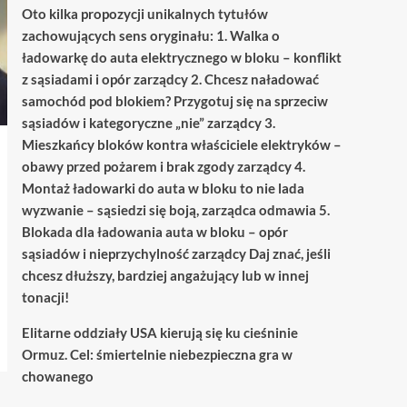
Oto kilka propozycji unikalnych tytułów
zachowujących sens oryginału: 1. Walka o
ładowarkę do auta elektrycznego w bloku – konflikt
z sąsiadami i opór zarządcy 2. Chcesz naładować
samochód pod blokiem? Przygotuj się na sprzeciw
sąsiadów i kategoryczne „nie” zarządcy 3.
Mieszkańcy bloków kontra właściciele elektryków –
obawy przed pożarem i brak zgody zarządcy 4.
Montaż ładowarki do auta w bloku to nie lada
wyzwanie – sąsiedzi się boją, zarządca odmawia 5.
Blokada dla ładowania auta w bloku – opór
sąsiadów i nieprzychylność zarządcy Daj znać, jeśli
chcesz dłuższy, bardziej angażujący lub w innej
tonacji!
Elitarne oddziały USA kierują się ku cieśninie
Ormuz. Cel: śmiertelnie niebezpieczna gra w
chowanego