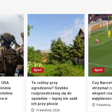
Sport
Sport
y USA
Te rośliny przy
Czy Barcel
eśninie
ogrodzeniu? Szybko
otrzymać r
rtelnie
rozprzestrzenią się do
ekspert ro
ra w
sąsiadów – lepiej nie sadź
wątpliwośc
ich przy płocie
9 kwietnia,
16 kwietnia, 2026