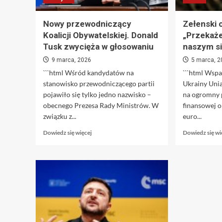
świecie
Stranger
Nowy przewodniczący
Zełenski 
Things
Koalicji Obywatelskiej. Donald
„Przekaże
trwa!
Tusk zwycięża w głosowaniu
naszym s
Zobacz
nową
9 marca, 2026
5 marca, 
zapowiedź
```html Wśród kandydatów na
```html Wspa
animacji
stanowisko przewodniczącego partii
Ukrainy Unia
5.
Stranger
pojawiło się tylko jedno nazwisko –
na ogromny 
Things
obecnego Prezesa Rady Ministrów. W
finansowej o
w
związku z...
euro...
wersji
animowanej
Dowiedz
Dowiedz się więcej
Dowiedz się wi
—
się
sprawdź
więcej
najnowsze
o
wieści
Nowy
6.
przewodniczący
Powrót
Koalicji
do
Obywatelskiej.
Hawkins
Donald
w
Tusk