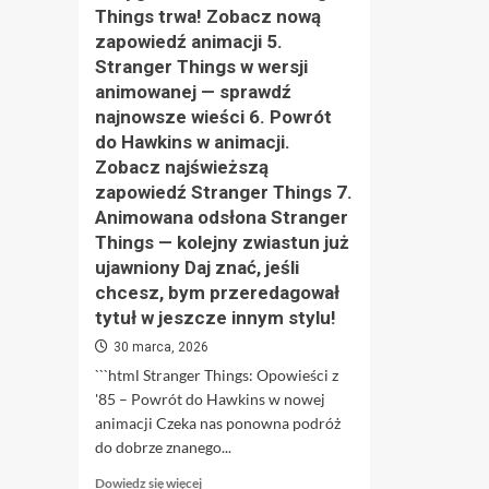
Things trwa! Zobacz nową
zapowiedź animacji 5.
Stranger Things w wersji
animowanej — sprawdź
najnowsze wieści 6. Powrót
do Hawkins w animacji.
Zobacz najświeższą
zapowiedź Stranger Things 7.
Animowana odsłona Stranger
Things — kolejny zwiastun już
ujawniony Daj znać, jeśli
chcesz, bym przeredagował
tytuł w jeszcze innym stylu!
30 marca, 2026
```html Stranger Things: Opowieści z
'85 – Powrót do Hawkins w nowej
animacji Czeka nas ponowna podróż
do dobrze znanego...
Dowiedz
Dowiedz się więcej