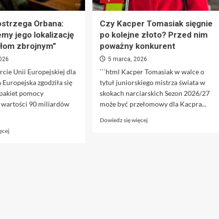
ostrzega Orbana:
Czy Kacper Tomasiak sięgnie
my jego lokalizację
po kolejne złoto? Przed nim
iłom zbrojnym”
poważny konkurent
2026
5 marca, 2026
rcie Unii Europejskiej dla
```html Kacper Tomasiak w walce o
 Europejska zgodziła się
tytuł juniorskiego mistrza świata w
pakiet pomocy
skokach narciarskich Sezon 2026/27
 wartości 90 miliardów
może być przełomowy dla Kacpra...
Dowiedz
Dowiedz się więcej
się
Dowiedz
ęcej
więcej
się
o
więcej
Czy
o
Kacper
Zełenski
Tomasiak
ostrzega
sięgnie
Orbana:
po
„Przekażemy
kolejne
jego
złoto?
lokalizację