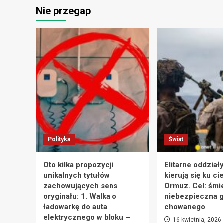
Nie przegap
Nowa
ofensywa
Rosji
przeciwko
Ukrainie
coraz
bliżej.
Zełenski
ujawnia
potencjalne
cele
ataków
Polityka
Świat
Oto kilka propozycji
Elitarne oddział
unikalnych tytułów
kierują się ku ci
zachowujących sens
Ormuz. Cel: śmie
oryginału: 1. Walka o
niebezpieczna g
ładowarkę do auta
chowanego
elektrycznego w bloku –
16 kwietnia, 2026