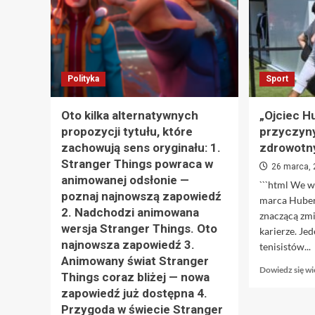
Polityka
Sport
Oto kilka alternatywnych
„Ojciec H
propozycji tytułu, które
przyczyn
zachowują sens oryginału: 1.
zdrowotny
Stranger Things powraca w
26 marca,
animowanej odsłonie —
```html We 
poznaj najnowszą zapowiedź
marca Huber
2. Nadchodzi animowana
znaczącą zm
wersja Stranger Things. Oto
karierze. Je
najnowsza zapowiedź 3.
tenisistów...
Animowany świat Stranger
Dowiedz się wi
Things coraz bliżej — nowa
zapowiedź już dostępna 4.
Przygoda w świecie Stranger