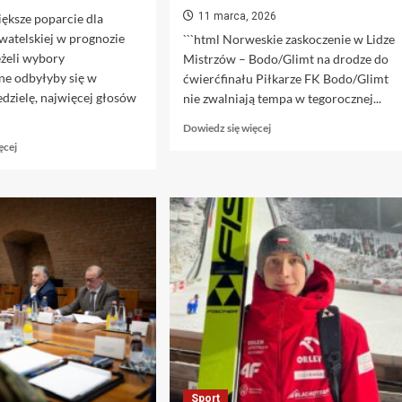
11 marca, 2026
iększe poparcie dla
watelskiej w prognozie
```html Norweskie zaskoczenie w Lidze
eżeli wybory
Mistrzów – Bodo/Glimt na drodze do
ne odbyłyby się w
ćwierćfinału Piłkarze FK Bodo/Glimt
iedzielę, najwięcej głosów
nie zwalniają tempa w tegorocznej...
Dowiedz
Dowiedz się więcej
się
Dowiedz
ęcej
więcej
się
o
więcej
Wyeliminowali
o
Inter
Kto
i
przejmie
zmierzają
władzę
po
w
ćwierćfinał.
Polsce?
Zobacz,
Wyborcze
jaką
prognozy
furorę
przewidują
robi
„wielki
sensacja
impas”
Ligi
Mistrzów
Sport