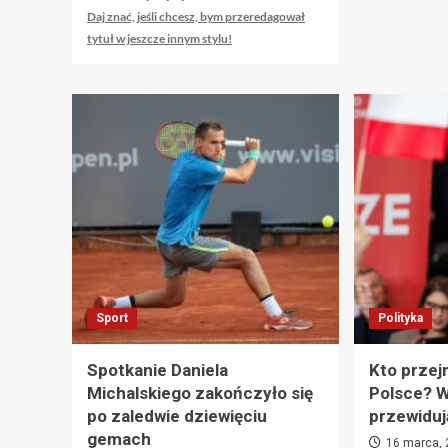
się
Daj znać, jeśli chcesz, bym przeredagował
więcej
tytuł w jeszcze innym stylu!
o
Oto
kilka
alternatywnych
propozycji
tytułu,
które
zachowują
sens
oryginału:
1.
Stranger
Things
powraca
Sport
Polityka
w
animowanej
odsłonie
Spotkanie Daniela
Kto przej
—
Michalskiego zakończyło się
Polsce? 
poznaj
po zaledwie dziewięciu
przewiduj
najnowszą
gemach
zapowiedź
16 marca,