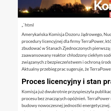
„`html
Amerykańska Komisja Dozoru Jądrowego, Nucle
procedury licencyjnej dla firmy TerraPower, kt
zbudować w Stanach Zjednoczonych pierwszą 
zaawansowany reaktor chłodzony ciekłym sode
związanych z bezpieczeństwem i ochroną środ
Aktualny przebieg prac sugeruje, że TerraPower
Proces licencyjny i stan p
Komisja już dwukrotnie przyspieszyła publika
procesu bez znaczących opóźnień.
TerraPower
budowy nowoczesnej jednostki energetycznej