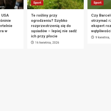
Sport
Sport
y USA
Te rośliny przy
Czy Barcel
eśninie
ogrodzeniu? Szybko
otrzymać r
rtelnie
rozprzestrzenią się do
ekspert ro
ra w
sąsiadów – lepiej nie sadź
wątpliwośc
ich przy płocie
9 kwietnia,
16 kwietnia, 2026