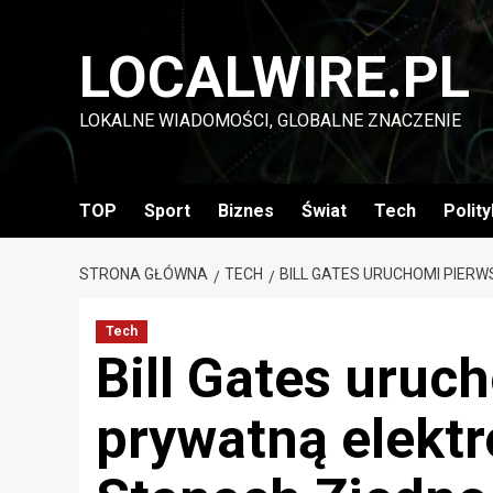
Przejdź
do
LOCALWIRE.PL
treści
LOKALNE WIADOMOŚCI, GLOBALNE ZNACZENIE
TOP
Sport
Biznes
Świat
Tech
Polit
STRONA GŁÓWNA
TECH
BILL GATES URUCHOMI PIE
Tech
Bill Gates uruc
prywatną elekt