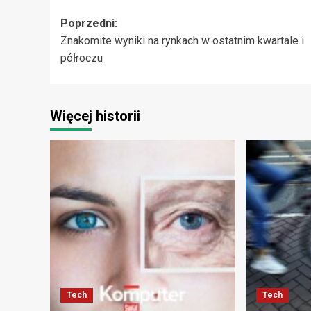
Zobacz
Poprzedni:
Znakomite wyniki na rynkach w ostatnim kwartale i
wpisy
półroczu
Więcej historii
Tech
Tech