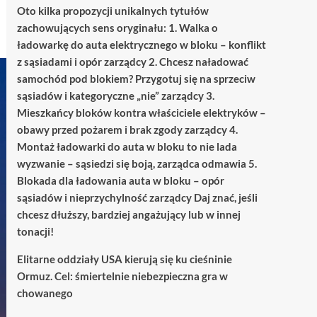
Oto kilka propozycji unikalnych tytułów
zachowujących sens oryginału: 1. Walka o
ładowarkę do auta elektrycznego w bloku – konflikt
z sąsiadami i opór zarządcy 2. Chcesz naładować
samochód pod blokiem? Przygotuj się na sprzeciw
sąsiadów i kategoryczne „nie” zarządcy 3.
Mieszkańcy bloków kontra właściciele elektryków –
obawy przed pożarem i brak zgody zarządcy 4.
Montaż ładowarki do auta w bloku to nie lada
wyzwanie – sąsiedzi się boją, zarządca odmawia 5.
Blokada dla ładowania auta w bloku – opór
sąsiadów i nieprzychylność zarządcy Daj znać, jeśli
chcesz dłuższy, bardziej angażujący lub w innej
tonacji!
Elitarne oddziały USA kierują się ku cieśninie
Ormuz. Cel: śmiertelnie niebezpieczna gra w
chowanego