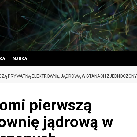
yka
Nauka
RWSZĄ PRYWATNĄ ELEKTROWNIĘ JĄDROWĄ W STANACH ZJEDNOCZON
homi pierwszą
rownię jądrową w