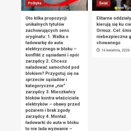
Polityka
Świat
Oto kilka propozycji
Elitarne oddział
unikalnych tytułów
kierują się ku ci
zachowujących sens
Ormuz. Cel: śmie
oryginału: 1. Walka o
niebezpieczna g
ładowarkę do auta
chowanego
elektrycznego w bloku –
16 kwietnia, 2026
konflikt z sąsiadami i opór
zarządcy 2. Chcesz
naładować samochód pod
blokiem? Przygotuj się na
sprzeciw sąsiadów i
kategoryczne „nie”
zarządcy 3. Mieszkańcy
bloków kontra właściciele
elektryków – obawy przed
pożarem i brak zgody
zarządcy 4. Montaż
ładowarki do auta w bloku
to nie lada wyzwanie –