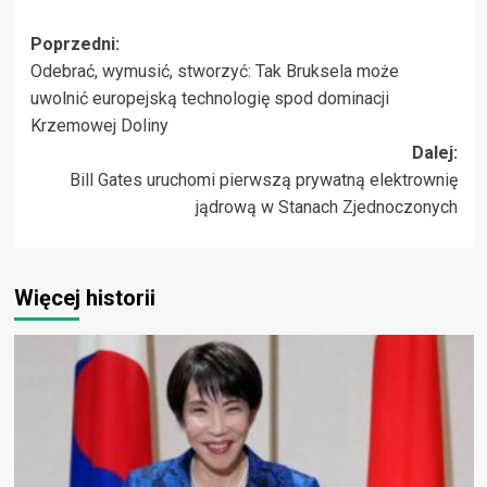
Zobacz
Poprzedni:
Odebrać, wymusić, stworzyć: Tak Bruksela może
wpisy
uwolnić europejską technologię spod dominacji
Krzemowej Doliny
Dalej:
Bill Gates uruchomi pierwszą prywatną elektrownię
jądrową w Stanach Zjednoczonych
Więcej historii