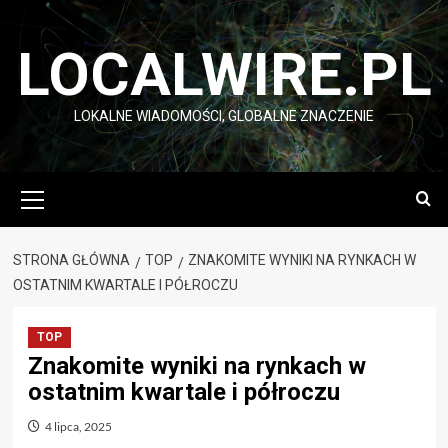
Przejdź
do
LOCALWIRE.PL
treści
LOKALNE WIADOMOŚCI, GLOBALNE ZNACZENIE
Menu
główne
STRONA GŁÓWNA
TOP
ZNAKOMITE WYNIKI NA RYNKACH W
OSTATNIM KWARTALE I PÓŁROCZU
TOP
Znakomite wyniki na rynkach w
ostatnim kwartale i półroczu
4 lipca, 2025