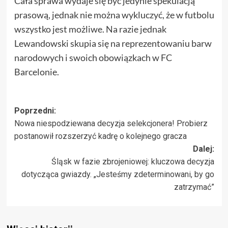
Cała sprawa wydaje się być jedynie spekulacją
prasową, jednak nie można wykluczyć, że w futbolu
wszystko jest możliwe. Na razie jednak
Lewandowski skupia się na reprezentowaniu barw
narodowych i swoich obowiązkach w FC
Barcelonie.
Zobacz
Poprzedni:
Nowa niespodziewana decyzja selekcjonera! Probierz
wpisy
postanowił rozszerzyć kadrę o kolejnego gracza
Dalej:
Śląsk w fazie zbrojeniowej: kluczowa decyzja
dotycząca gwiazdy. „Jesteśmy zdeterminowani, by go
zatrzymać”