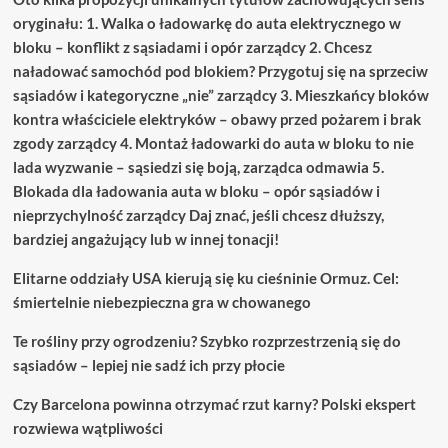
oryginału: 1. Walka o ładowarkę do auta elektrycznego w
bloku – konflikt z sąsiadami i opór zarządcy 2. Chcesz
naładować samochód pod blokiem? Przygotuj się na sprzeciw
sąsiadów i kategoryczne „nie” zarządcy 3. Mieszkańcy bloków
kontra właściciele elektryków – obawy przed pożarem i brak
zgody zarządcy 4. Montaż ładowarki do auta w bloku to nie
lada wyzwanie – sąsiedzi się boją, zarządca odmawia 5.
Blokada dla ładowania auta w bloku – opór sąsiadów i
nieprzychylność zarządcy Daj znać, jeśli chcesz dłuższy,
bardziej angażujący lub w innej tonacji!
Elitarne oddziały USA kierują się ku cieśninie Ormuz. Cel:
śmiertelnie niebezpieczna gra w chowanego
Te rośliny przy ogrodzeniu? Szybko rozprzestrzenią się do
sąsiadów – lepiej nie sadź ich przy płocie
Czy Barcelona powinna otrzymać rzut karny? Polski ekspert
rozwiewa wątpliwości