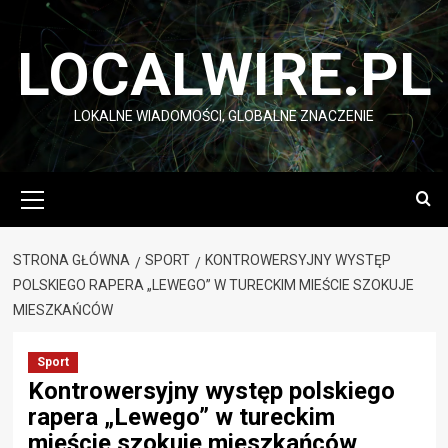
Przejdź
do
LOCALWIRE.PL
treści
LOKALNE WIADOMOŚCI, GLOBALNE ZNACZENIE
Menu
główne
STRONA GŁÓWNA
SPORT
KONTROWERSYJNY WYSTĘP
POLSKIEGO RAPERA „LEWEGO” W TURECKIM MIEŚCIE SZOKUJE
MIESZKAŃCÓW
Sport
Kontrowersyjny występ polskiego
rapera „Lewego” w tureckim
mieście szokuje mieszkańców