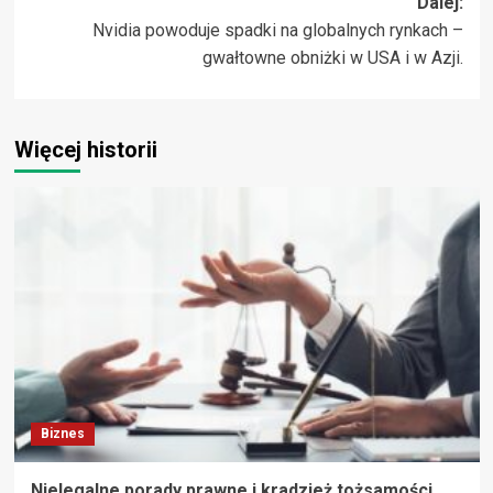
Dalej:
Nvidia powoduje spadki na globalnych rynkach –
gwałtowne obniżki w USA i w Azji.
Więcej historii
Biznes
Nielegalne porady prawne i kradzież tożsamości