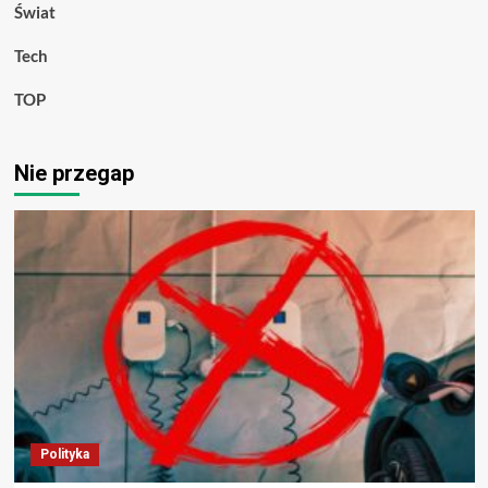
Świat
Tech
TOP
Nie przegap
Polityka