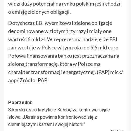
widzi duży potencjał na rynku polskim jeśli chodzi
o emisję zielonych obligacji.
Dotychczas EBI wyemitował zielone obligacje
denominowane w złotym trzy razy i miały one
wartość 6 mld zł. Wiceprezes ma nadzieję, że EBI
zainwestuje w Polsce w tym roku do 5,5 mld euro.
Połowa finansowania banku jest przeznaczana na
zieloną transformację, która w Polsce ma
charakter transformacji energetycznej. (PAP) mick/
aop/ Zródło: PAP
Zobacz
Poprzedni:
Sikorski ostro krytykuje Kułebę za kontrowersyjne
wpisy
słowa: „Ukraina powinna konfrontować się z
ciemniejszymi kartami swojej historii”