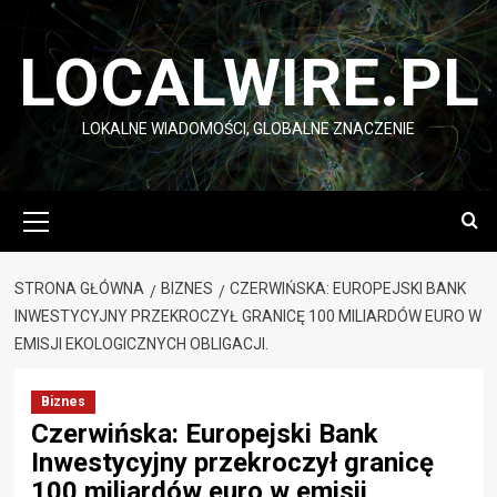
Przejdź
do
LOCALWIRE.PL
treści
LOKALNE WIADOMOŚCI, GLOBALNE ZNACZENIE
Menu
główne
STRONA GŁÓWNA
BIZNES
CZERWIŃSKA: EUROPEJSKI BANK
INWESTYCYJNY PRZEKROCZYŁ GRANICĘ 100 MILIARDÓW EURO W
EMISJI EKOLOGICZNYCH OBLIGACJI.
Biznes
Czerwińska: Europejski Bank
Inwestycyjny przekroczył granicę
100 miliardów euro w emisji