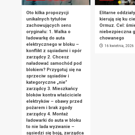
Oto kilka propozycji
Elitarne oddział
unikalnych tytułów
kierują się ku ci
zachowujących sens
Ormuz. Cel: śmie
oryginału: 1. Walka o
niebezpieczna g
ładowarkę do auta
chowanego
elektrycznego w bloku –
16 kwietnia, 2026
konflikt z sąsiadami i opór
zarządcy 2. Chcesz
naładować samochód pod
blokiem? Przygotuj się na
sprzeciw sąsiadów i
kategoryczne „nie”
zarządcy 3. Mieszkańcy
bloków kontra właściciele
elektryków – obawy przed
pożarem i brak zgody
zarządcy 4. Montaż
ładowarki do auta w bloku
to nie lada wyzwanie –
sąsiedzi się boją, zarządca