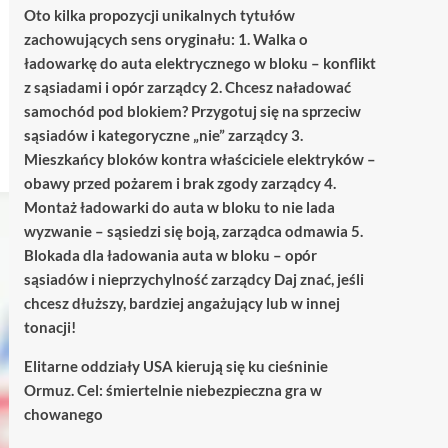
Oto kilka propozycji unikalnych tytułów
zachowujących sens oryginału: 1. Walka o
ładowarkę do auta elektrycznego w bloku – konflikt
z sąsiadami i opór zarządcy 2. Chcesz naładować
samochód pod blokiem? Przygotuj się na sprzeciw
sąsiadów i kategoryczne „nie” zarządcy 3.
Mieszkańcy bloków kontra właściciele elektryków –
obawy przed pożarem i brak zgody zarządcy 4.
Montaż ładowarki do auta w bloku to nie lada
wyzwanie – sąsiedzi się boją, zarządca odmawia 5.
Blokada dla ładowania auta w bloku – opór
sąsiadów i nieprzychylność zarządcy Daj znać, jeśli
chcesz dłuższy, bardziej angażujący lub w innej
tonacji!
Elitarne oddziały USA kierują się ku cieśninie
Ormuz. Cel: śmiertelnie niebezpieczna gra w
chowanego