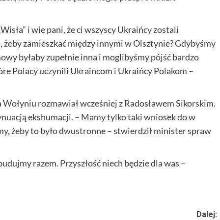
Wisła” i wie pani, że ci wszyscy Ukraińcy zostali
, żeby zamieszkać między innymi w Olsztynie? Gdybyśmy
ozmowy byłaby zupełnie inna i moglibyśmy pójść bardzo
tóre Polacy uczynili Ukraińcom i Ukraińcy Polakom –
na Wołyniu rozmawiał wcześniej z Radosławem Sikorskim.
ynuacją ekshumacji. – Mamy tylko taki wniosek do w
y, żeby to było dwustronne – stwierdził minister spraw
budujmy razem. Przyszłość niech będzie dla was –
Dalej: