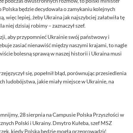
 że podczas dwustronnych rozmów, to polski minister
o Polska będzie decydowała o zamykaniu kolejnych
, więc lepiej, żeby Ukraina jak najszybciej załatwiła tę
a niej dzisiaj robimy – zaznaczył szef.
azji, aby przypomnieć Ukrainie swój państwowy i
ebuje zasiać nienawiść między naszymi krajami, to nagle
iście bolesną sprawą w naszej historii i Ukraina musi
zejęzyczył się, popełnił błąd, porównując przesiedlenia
 ludobójstwa, jakie miały miejsce w Ukrainie, na
mnijmy, 28 sierpnia na Campusie Polska Przyszłości w
znych Polski i Ukrainy. Dmytro Kułeba, szef MSZ
iczek, kiedy Polska będzie mogła przeprowadzić