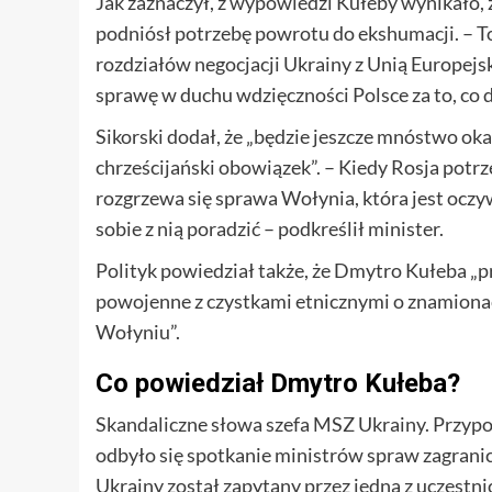
Jak zaznaczył, z wypowiedzi Kułeby wynikało,
podniósł potrzebę powrotu do ekshumacji. – T
rozdziałów negocjacji Ukrainy z Unią Europejską
sprawę w duchu wdzięczności Polsce za to, co dl
Sikorski dodał, że „będzie jeszcze mnóstwo ok
chrześcijański obowiązek”. – Kiedy Rosja potrz
rozgrzewa się sprawa Wołynia, która jest oczyw
sobie z nią poradzić – podkreślił minister.
Polityk powiedział także, że Dmytro Kułeba „pr
powojenne z czystkami etnicznymi o znamionach
Wołyniu”.
Co powiedział Dmytro Kułeba?
Skandaliczne słowa szefa MSZ Ukrainy. Przypo
odbyło się spotkanie ministrów spraw zagranic
Ukrainy został zapytany przez jedną z uczestn