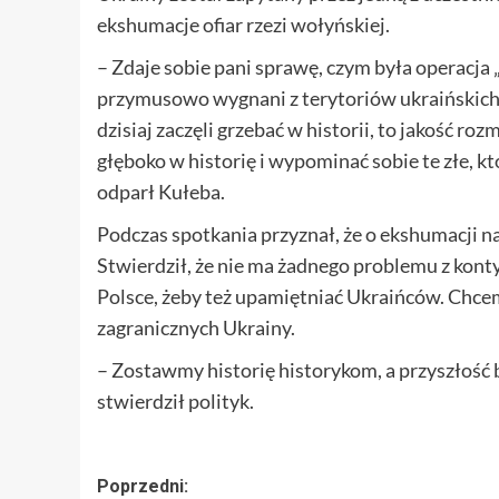
ekshumacje ofiar rzezi wołyńskiej.
– Zdaje sobie pani sprawę, czym była operacja „
przymusowo wygnani z terytoriów ukraińskich
dzisiaj zaczęli grzebać w historii, to jakość r
głęboko w historię i wypominać sobie te złe, k
odparł Kułeba.
Podczas spotkania przyznał, że o ekshumacji 
Stwierdził, że nie ma żadnego problemu z kont
Polsce, żeby też upamiętniać Ukraińców. Chcem
zagranicznych Ukrainy.
– Zostawmy historię historykom, a przyszłość 
stwierdził polityk.
Zobacz
Poprzedni: