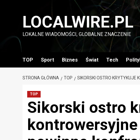
Przejdź
do
LOCALWIRE.PL
treści
LOKALNE WIADOMOŚCI, GLOBALNE ZNACZENIE
TOP
Sport
Biznes
Świat
Tech
Polit
STRONA GŁÓWNA
TOP
SIKORSKI OSTRO KRYTYKUJE 
TOP
Sikorski ostro 
kontrowersyjne 