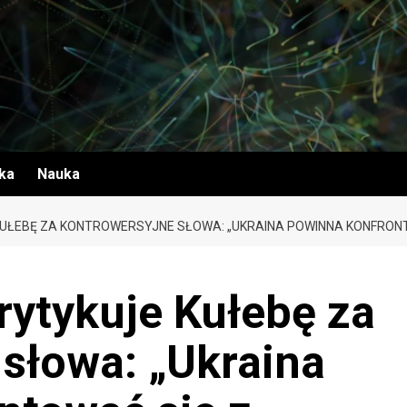
yka
Nauka
KUŁEBĘ ZA KONTROWERSYJNE SŁOWA: „UKRAINA POWINNA KONFRONTO
krytykuje Kułebę za
słowa: „Ukraina