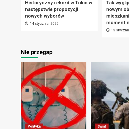
Historyczny rekord w Tokio w
Tak wyglą
następstwie propozycji
nowym ob
nowych wyborów
mieszkani
moment na
14 stycznia, 2026
13 styczni
Nie przegap
Polityka
Świat