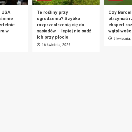
y USA
Te rośliny przy
Czy Barcel
eśninie
ogrodzeniu? Szybko
otrzymać r
rtelnie
rozprzestrzenią się do
ekspert ro
ra w
sąsiadów – lepiej nie sadź
wątpliwośc
ich przy płocie
9 kwietnia,
16 kwietnia, 2026