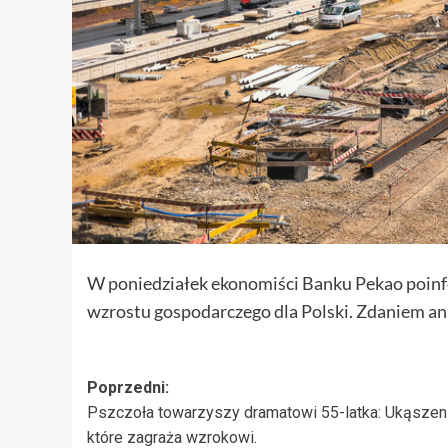
W poniedziałek ekonomiści Banku Pekao poinfo
wzrostu gospodarczego dla Polski. Zdaniem a
Zobacz
Poprzedni:
Pszczoła towarzyszy dramatowi 55-latka: Ukąszeni
wpisy
które zagraża wzrokowi.