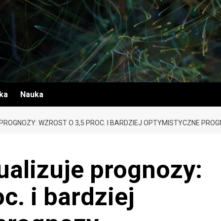
yka
Nauka
PROGNOZY: WZROST O 3,5 PROC. I BARDZIEJ OPTYMISTYCZNE PR
ualizuje prognozy:
c. i bardziej