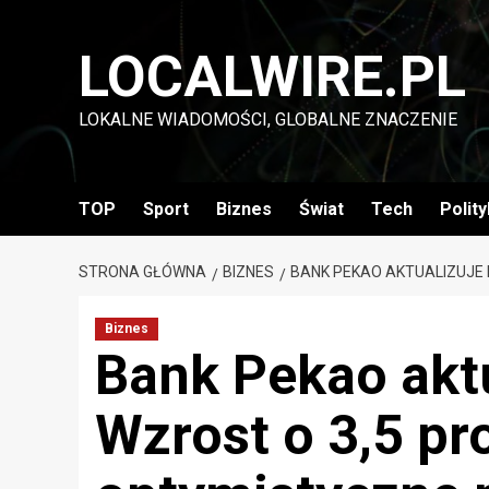
Przejdź
do
LOCALWIRE.PL
treści
LOKALNE WIADOMOŚCI, GLOBALNE ZNACZENIE
TOP
Sport
Biznes
Świat
Tech
Polit
STRONA GŁÓWNA
BIZNES
BANK PEKAO AKTUALIZUJE 
Biznes
Bank Pekao akt
Wzrost o 3,5 pro