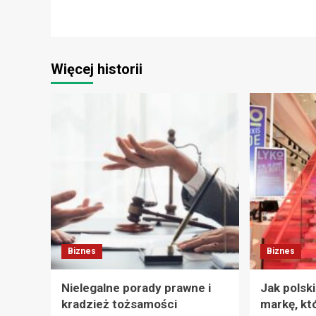
Więcej historii
Biznes
Biznes
Nielegalne porady prawne i
Jak polsk
kradzież tożsamości
markę, kt