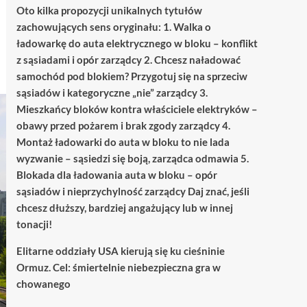
Oto kilka propozycji unikalnych tytułów
zachowujących sens oryginału: 1. Walka o
ładowarkę do auta elektrycznego w bloku – konflikt
z sąsiadami i opór zarządcy 2. Chcesz naładować
samochód pod blokiem? Przygotuj się na sprzeciw
sąsiadów i kategoryczne „nie” zarządcy 3.
Mieszkańcy bloków kontra właściciele elektryków –
obawy przed pożarem i brak zgody zarządcy 4.
Montaż ładowarki do auta w bloku to nie lada
wyzwanie – sąsiedzi się boją, zarządca odmawia 5.
Blokada dla ładowania auta w bloku – opór
sąsiadów i nieprzychylność zarządcy Daj znać, jeśli
chcesz dłuższy, bardziej angażujący lub w innej
tonacji!
Elitarne oddziały USA kierują się ku cieśninie
Ormuz. Cel: śmiertelnie niebezpieczna gra w
chowanego