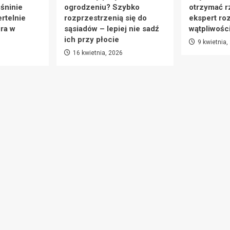
eśninie
ogrodzeniu? Szybko
otrzymać r
rtelnie
rozprzestrzenią się do
ekspert ro
ra w
sąsiadów – lepiej nie sadź
wątpliwośc
ich przy płocie
9 kwietnia,
16 kwietnia, 2026