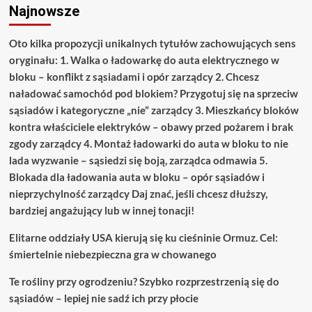
Najnowsze
Oto kilka propozycji unikalnych tytułów zachowujących sens
oryginału: 1. Walka o ładowarkę do auta elektrycznego w
bloku – konflikt z sąsiadami i opór zarządcy 2. Chcesz
naładować samochód pod blokiem? Przygotuj się na sprzeciw
sąsiadów i kategoryczne „nie” zarządcy 3. Mieszkańcy bloków
kontra właściciele elektryków – obawy przed pożarem i brak
zgody zarządcy 4. Montaż ładowarki do auta w bloku to nie
lada wyzwanie – sąsiedzi się boją, zarządca odmawia 5.
Blokada dla ładowania auta w bloku – opór sąsiadów i
nieprzychylność zarządcy Daj znać, jeśli chcesz dłuższy,
bardziej angażujący lub w innej tonacji!
Elitarne oddziały USA kierują się ku cieśninie Ormuz. Cel:
śmiertelnie niebezpieczna gra w chowanego
Te rośliny przy ogrodzeniu? Szybko rozprzestrzenią się do
sąsiadów – lepiej nie sadź ich przy płocie