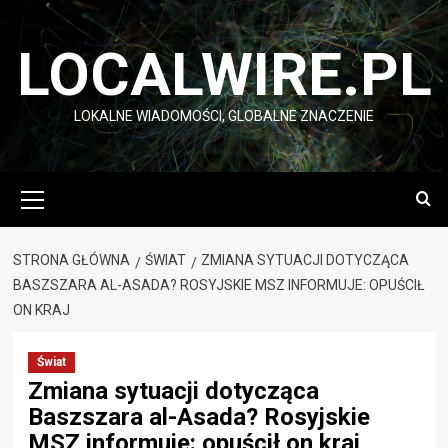
Przejdź
do
LOCALWIRE.PL
treści
LOKALNE WIADOMOŚCI, GLOBALNE ZNACZENIE
Menu
główne
STRONA GŁÓWNA
ŚWIAT
ZMIANA SYTUACJI DOTYCZĄCA
BASZSZARA AL-ASADA? ROSYJSKIE MSZ INFORMUJE: OPUŚCIŁ
ON KRAJ
Świat
Zmiana sytuacji dotycząca
Baszszara al-Asada? Rosyjskie
MSZ informuje: opuścił on kraj