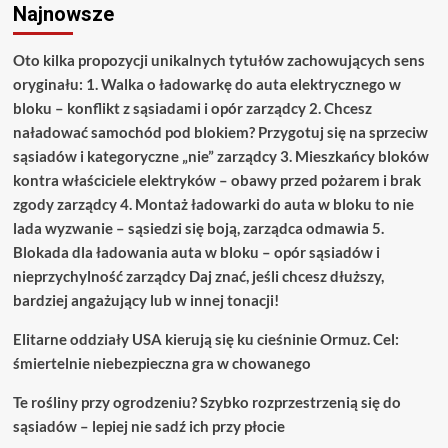
Najnowsze
Oto kilka propozycji unikalnych tytułów zachowujących sens
oryginału: 1. Walka o ładowarkę do auta elektrycznego w
bloku – konflikt z sąsiadami i opór zarządcy 2. Chcesz
naładować samochód pod blokiem? Przygotuj się na sprzeciw
sąsiadów i kategoryczne „nie” zarządcy 3. Mieszkańcy bloków
kontra właściciele elektryków – obawy przed pożarem i brak
zgody zarządcy 4. Montaż ładowarki do auta w bloku to nie
lada wyzwanie – sąsiedzi się boją, zarządca odmawia 5.
Blokada dla ładowania auta w bloku – opór sąsiadów i
nieprzychylność zarządcy Daj znać, jeśli chcesz dłuższy,
bardziej angażujący lub w innej tonacji!
Elitarne oddziały USA kierują się ku cieśninie Ormuz. Cel:
śmiertelnie niebezpieczna gra w chowanego
Te rośliny przy ogrodzeniu? Szybko rozprzestrzenią się do
sąsiadów – lepiej nie sadź ich przy płocie