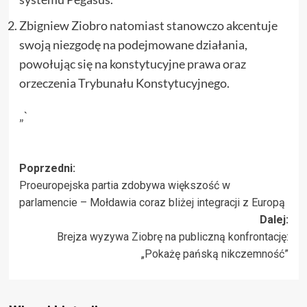
Zbigniew Ziobro natomiast stanowczo akcentuje
swoją niezgodę na podejmowane działania,
powołując się na konstytucyjne prawa oraz
orzeczenia Trybunału Konstytucyjnego.
„`
Zobacz
Poprzedni:
Proeuropejska partia zdobywa większość w
wpisy
parlamencie – Mołdawia coraz bliżej integracji z Europą
Dalej:
Brejza wyzywa Ziobrę na publiczną konfrontację:
„Pokażę pańską nikczemność”