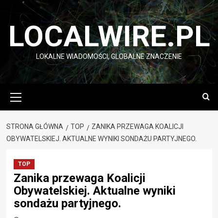
Przejdź
do
LOCALWIRE.PL
treści
LOKALNE WIADOMOŚCI, GLOBALNE ZNACZENIE
Menu
główne
STRONA GŁÓWNA
TOP
ZANIKA PRZEWAGA KOALICJI
OBYWATELSKIEJ. AKTUALNE WYNIKI SONDAŻU PARTYJNEGO.
TOP
Zanika przewaga Koalicji
Obywatelskiej. Aktualne wyniki
sondażu partyjnego.