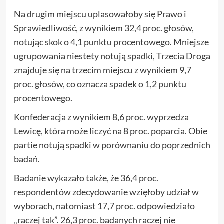
Na drugim miejscu uplasowałoby się Prawo i
Sprawiedliwość, z wynikiem 32,4 proc. głosów,
notując skok o 4,1 punktu procentowego. Mniejsze
ugrupowania niestety notują spadki, Trzecia Droga
znajduje się na trzecim miejscu z wynikiem 9,7
proc. głosów, co oznacza spadek o 1,2 punktu
procentowego.
Konfederacja z wynikiem 8,6 proc. wyprzedza
Lewicę, która może liczyć na 8 proc. poparcia. Obie
partie notują spadki w porównaniu do poprzednich
badań.
Badanie wykazało także, że 36,4 proc.
respondentów zdecydowanie wzięłoby udział w
wyborach, natomiast 17,7 proc. odpowiedziało
„raczej tak”. 26,3 proc. badanych raczej nie