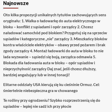
Najnowsze
Oto kilka propozycji unikalnych tytułów zachowujących sens
oryginału: 1. Walka o ładowarkę do auta elektrycznego w
bloku – konflikt z sąsiadami i opór zarządcy 2. Chcesz
naładować samochód pod blokiem? Przygotuj się na sprzeciw
sąsiadów i kategoryczne „nie” zarządcy 3. Mieszkańcy bloków
kontra właściciele elektryków – obawy przed pożarem i brak
zgody zarządcy 4. Montaż ładowarki do auta w bloku to nie
lada wyzwanie – sąsiedzi się boją, zarządca odmawia 5.
Blokada dla ładowania auta w bloku – opór sąsiadów i
nieprzychylność zarządcy Daj znać, jeśli chcesz dłuższy,
bardziej angażujący lub w innej tonacji!
Elitarne oddziały USA kierują się ku cieśninie Ormuz. Cel:
śmiertelnie niebezpieczna gra w chowanego
Te rośliny przy ogrodzeniu? Szybko rozprzestrzenią się do
sąsiadów – lepiej nie sadź ich przy płocie