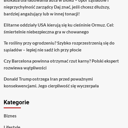
Blokada dla ładowania auta w bloku – opór sąsiadów i
nieprzychylność zarządcy Daj znać, jeśli chcesz dłuższy,
bardziej angażujący lub w innej tonacji!
Elitarne oddziały USA kierują się ku cieśninie Ormuz. Cel:
śmiertelnie niebezpieczna gra w chowanego
Te rośliny przy ogrodzeniu? Szybko rozprzestrzenią się do
sąsiadów – lepiej nie sadź ich przy płocie
Czy Barcelona powinna otrzymać rzut karny? Polski ekspert
rozwiewa wątpliwości
Donald Trump ostrzega Iran przed poważnymi
konsekwencjami. Jego cierpliwość się wyczerpała
Kategorie
Biznes
Lifestyle