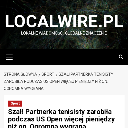
Przejdź
do
LOCALWIRE.PL
treści
LOKALNE WIADOMOŚCI, GLOBALNE ZNACZENIE
Menu
główne
STRONA GŁÓWNA
SPORT
SZAŁ! PARTNERKA TENISISTY
ZAROBIŁA PODCZAS US OPEN WIĘCEJ PIENIĘDZY NIŻ ON.
OGROMNA WYGRANA
Sport
Szał! Partnerka tenisisty zarobiła
podczas US Open więcej pieniędzy
niż on. Ogromna wygrana