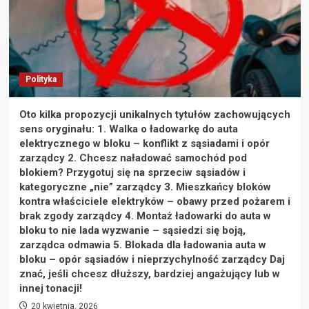
Polityka
Oto kilka propozycji unikalnych tytułów zachowujących
sens oryginału: 1. Walka o ładowarkę do auta
elektrycznego w bloku – konflikt z sąsiadami i opór
zarządcy 2. Chcesz naładować samochód pod
blokiem? Przygotuj się na sprzeciw sąsiadów i
kategoryczne „nie” zarządcy 3. Mieszkańcy bloków
kontra właściciele elektryków – obawy przed pożarem i
brak zgody zarządcy 4. Montaż ładowarki do auta w
bloku to nie lada wyzwanie – sąsiedzi się boją,
zarządca odmawia 5. Blokada dla ładowania auta w
bloku – opór sąsiadów i nieprzychylność zarządcy Daj
znać, jeśli chcesz dłuższy, bardziej angażujący lub w
innej tonacji!
20 kwietnia, 2026