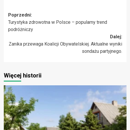
Zobacz
Poprzedni:
Turystyka zdrowotna w Polsce – popularny trend
wpisy
podróżniczy
Dalej:
Zanika przewaga Koalicji Obywatelskiej. Aktualne wyniki
sondażu partyjnego.
Więcej historii