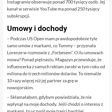
Instagramie obserwuje ponad 700 tysięcy osób. Jej
kanał w serwisie YouTube ma ponad 250 tysięcy
subskrypcji.
Umowy i dochody
– Podczas US Open mam prawdopodobnie tyle
samo umów z markami, co Tommy – przyznała
Lorenze w rozmowie z „Forbesem”. O ilu umowach
mowa? Ponad piętnastu. Magazyn przewiduje, że
influencerka z samych reklam zarobi w tym roku od
miliona do trzech milionów dolarów. To niemalże
10 razy więcej niż jej partner za grę w
nowojorskim.
– Skłamałabym, gdybym powiedziała, że nie
wpłynął na moje dochody. Jeśli chodzi o interesy z
markami, to uczynił moje treści bardziej