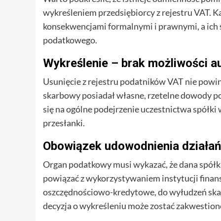
wykreśleniem przedsiębiorcy z rejestru VAT. K
konsekwencjami formalnymi i prawnymi, a ich 
podatkowego.
Wykreślenie – brak możliwości a
Usunięcie z rejestru podatników VAT nie powi
skarbowy posiadał własne, rzetelne dowody po
się na ogólne podejrzenie uczestnictwa spółk
przesłanki.
Obowiązek udowodnienia działań
Organ podatkowy musi wykazać, że dana spółka
powiązać z wykorzystywaniem instytucji finans
oszczędnościowo-kredytowe, do wyłudzeń sk
decyzja o wykreśleniu może zostać zakwestio