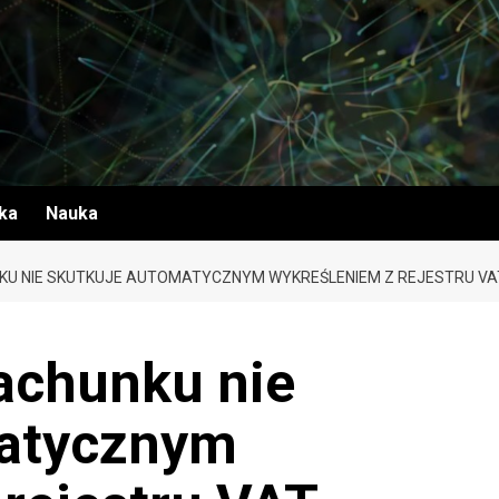
yka
Nauka
U NIE SKUTKUJE AUTOMATYCZNYM WYKREŚLENIEM Z REJESTRU VA
achunku nie
matycznym