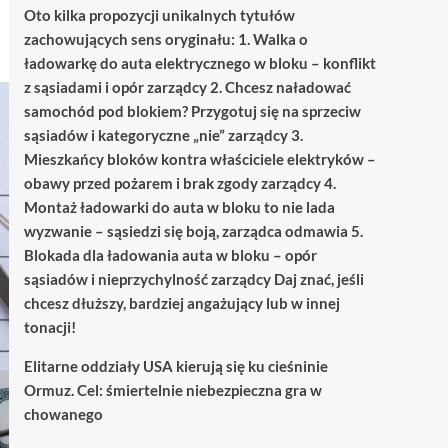
Oto kilka propozycji unikalnych tytułów
zachowujących sens oryginału: 1. Walka o
ładowarkę do auta elektrycznego w bloku – konflikt
z sąsiadami i opór zarządcy 2. Chcesz naładować
samochód pod blokiem? Przygotuj się na sprzeciw
sąsiadów i kategoryczne „nie” zarządcy 3.
Mieszkańcy bloków kontra właściciele elektryków –
obawy przed pożarem i brak zgody zarządcy 4.
Montaż ładowarki do auta w bloku to nie lada
wyzwanie – sąsiedzi się boją, zarządca odmawia 5.
Blokada dla ładowania auta w bloku – opór
sąsiadów i nieprzychylność zarządcy Daj znać, jeśli
chcesz dłuższy, bardziej angażujący lub w innej
tonacji!
Elitarne oddziały USA kierują się ku cieśninie
Ormuz. Cel: śmiertelnie niebezpieczna gra w
chowanego