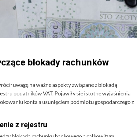
yczące blokady rachunków
wrócił uwagę na ważne aspekty związane z blokadą
stru podatników VAT. Pojawiły się istotne wyjaśnienia
blokowaniu konta a usunięciem podmiotu gospodarczego z
nie z rejestru
między blokadą rachunku bankowego a całkowitym