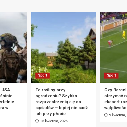
Sport
Sport
y USA
Te rośliny przy
Czy Barcel
eśninie
ogrodzeniu? Szybko
otrzymać r
rtelnie
rozprzestrzenią się do
ekspert ro
ra w
sąsiadów – lepiej nie sadź
wątpliwośc
ich przy płocie
9 kwietnia,
16 kwietnia, 2026