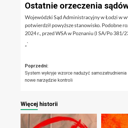
Ostatnie orzeczenia sądó
Wojewódzki Sąd Administracyjny w Łodzi w wyro
potwierdził powyższe stanowisko. Podobne rozs
2024 r., przed WSA w Poznaniu (I SA/Po 381/2
„`
Zobacz
Poprzedni:
System wykryje wzorce nadużyć samozatrudnienia
wpisy
nowe narzędzie kontroli
Więcej historii