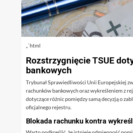
„`html
Rozstrzygnięcie TSUE dot
bankowych
Trybunał Sprawiedliwości Unii Europejskiej z
rachunków bankowych oraz wykreśleniem z reje
dotyczące różnic pomiędzy samą decyzją o za
oficjalnego rejestru.
Blokada rachunku kontra wykreśle
Warto podkreślić, że istnieje odmienność po