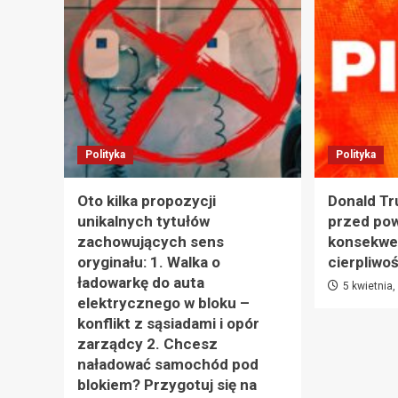
Polityka
Polityka
Oto kilka propozycji
Donald Tr
unikalnych tytułów
przed po
zachowujących sens
konsekwe
oryginału: 1. Walka o
cierpliwo
ładowarkę do auta
5 kwietnia
elektrycznego w bloku –
konflikt z sąsiadami i opór
zarządcy 2. Chcesz
naładować samochód pod
blokiem? Przygotuj się na