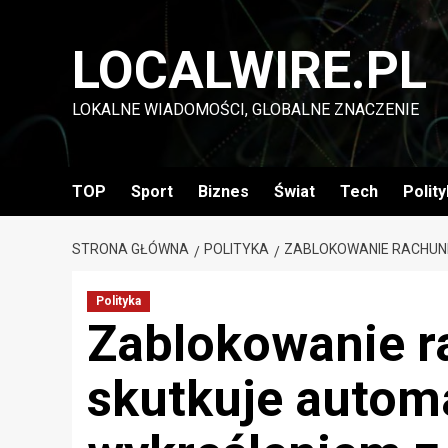
Przejdź
do
LOCALWIRE.PL
treści
LOKALNE WIADOMOŚCI, GLOBALNE ZNACZENIE
TOP
Sport
Biznes
Świat
Tech
Polit
STRONA GŁÓWNA
POLITYKA
ZABLOKOWANIE RACHUNK
Polityka
Zablokowanie r
skutkuje auto