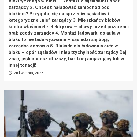
elektrycznego w bloku – konflikt z sąsiadami i opór
zarządcy 2. Chcesz naładować samochód pod
blokiem? Przygotuj się na sprzeciw sąsiadów i
kategoryczne „nie” zarządcy 3. Mieszkańcy bloków
kontra właściciele elektryków – obawy przed pożarem i
brak zgody zarządcy 4. Montaż ładowarki do auta w
bloku to nie lada wyzwanie – sąsiedzi się boją,
zarządca odmawia 5. Blokada dla ładowania auta w
bloku – opór sąsiadów i nieprzychylność zarządcy Daj
znać, jeśli chcesz dłuższy, bardziej angażujący lub w
innej tonacji!
20 kwietnia, 2026