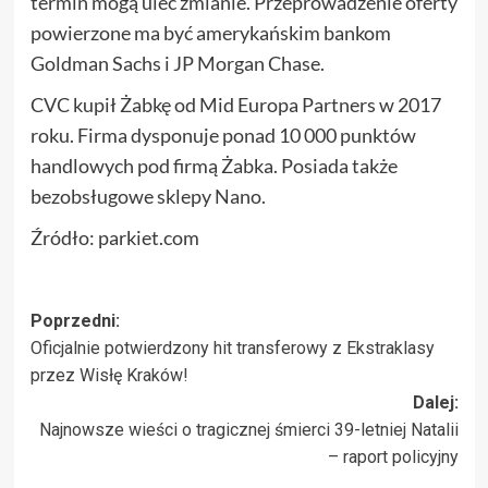
termin mogą ulec zmianie. Przeprowadzenie oferty
powierzone ma być amerykańskim bankom
Goldman Sachs i JP Morgan Chase.
CVC kupił Żabkę od Mid Europa Partners w 2017
roku. Firma dysponuje ponad 10 000 punktów
handlowych pod firmą Żabka. Posiada także
bezobsługowe sklepy Nano.
Źródło: parkiet.com
Zobacz
Poprzedni:
Oficjalnie potwierdzony hit transferowy z Ekstraklasy
wpisy
przez Wisłę Kraków!
Dalej:
Najnowsze wieści o tragicznej śmierci 39-letniej Natalii
– raport policyjny