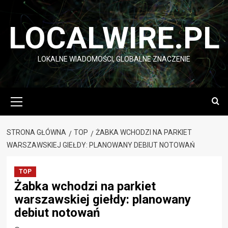
Przejdź
do
LOCALWIRE.PL
treści
LOKALNE WIADOMOŚCI, GLOBALNE ZNACZENIE
Menu
główne
STRONA GŁÓWNA
TOP
ŻABKA WCHODZI NA PARKIET
WARSZAWSKIEJ GIEŁDY: PLANOWANY DEBIUT NOTOWAŃ
TOP
Żabka wchodzi na parkiet
warszawskiej giełdy: planowany
debiut notowań