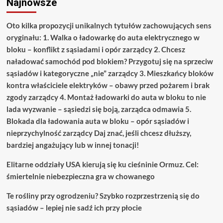
Najnowsze
Oto kilka propozycji unikalnych tytułów zachowujących sens
oryginału: 1. Walka o ładowarkę do auta elektrycznego w
bloku – konflikt z sąsiadami i opór zarządcy 2. Chcesz
naładować samochód pod blokiem? Przygotuj się na sprzeciw
sąsiadów i kategoryczne „nie” zarządcy 3. Mieszkańcy bloków
kontra właściciele elektryków – obawy przed pożarem i brak
zgody zarządcy 4. Montaż ładowarki do auta w bloku to nie
lada wyzwanie – sąsiedzi się boją, zarządca odmawia 5.
Blokada dla ładowania auta w bloku – opór sąsiadów i
nieprzychylność zarządcy Daj znać, jeśli chcesz dłuższy,
bardziej angażujący lub w innej tonacji!
Elitarne oddziały USA kierują się ku cieśninie Ormuz. Cel:
śmiertelnie niebezpieczna gra w chowanego
Te rośliny przy ogrodzeniu? Szybko rozprzestrzenią się do
sąsiadów – lepiej nie sadź ich przy płocie