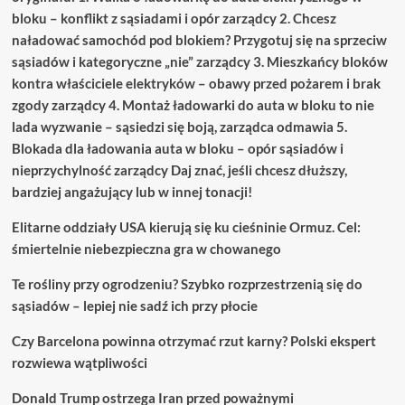
bloku – konflikt z sąsiadami i opór zarządcy 2. Chcesz
naładować samochód pod blokiem? Przygotuj się na sprzeciw
sąsiadów i kategoryczne „nie” zarządcy 3. Mieszkańcy bloków
kontra właściciele elektryków – obawy przed pożarem i brak
zgody zarządcy 4. Montaż ładowarki do auta w bloku to nie
lada wyzwanie – sąsiedzi się boją, zarządca odmawia 5.
Blokada dla ładowania auta w bloku – opór sąsiadów i
nieprzychylność zarządcy Daj znać, jeśli chcesz dłuższy,
bardziej angażujący lub w innej tonacji!
Elitarne oddziały USA kierują się ku cieśninie Ormuz. Cel:
śmiertelnie niebezpieczna gra w chowanego
Te rośliny przy ogrodzeniu? Szybko rozprzestrzenią się do
sąsiadów – lepiej nie sadź ich przy płocie
Czy Barcelona powinna otrzymać rzut karny? Polski ekspert
rozwiewa wątpliwości
Donald Trump ostrzega Iran przed poważnymi