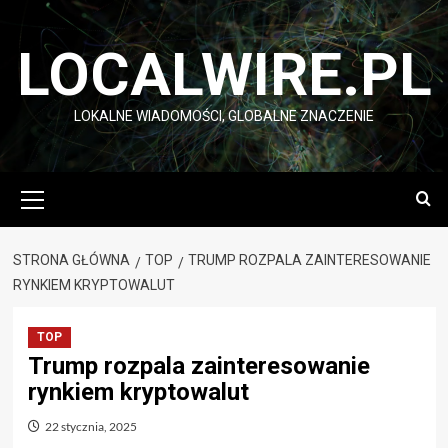
Przejdź
do
LOCALWIRE.PL
treści
LOKALNE WIADOMOŚCI, GLOBALNE ZNACZENIE
Menu
główne
STRONA GŁÓWNA
TOP
TRUMP ROZPALA ZAINTERESOWANIE
RYNKIEM KRYPTOWALUT
TOP
Trump rozpala zainteresowanie
rynkiem kryptowalut
22 stycznia, 2025