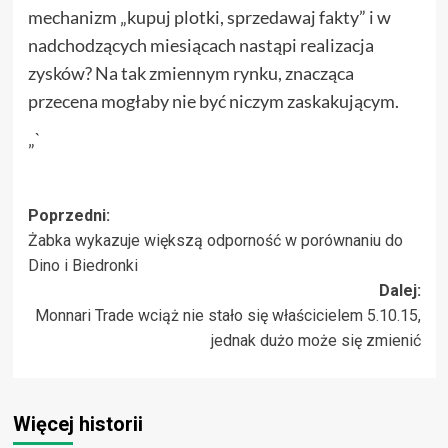
mechanizm „kupuj plotki, sprzedawaj fakty” i w
nadchodzących miesiącach nastąpi realizacja
zysków? Na tak zmiennym rynku, znacząca
przecena mogłaby nie być niczym zaskakującym.
„`
Zobacz
Poprzedni:
Żabka wykazuje większą odporność w porównaniu do
wpisy
Dino i Biedronki
Dalej:
Monnari Trade wciąż nie stało się właścicielem 5.10.15,
jednak dużo może się zmienić
Więcej historii