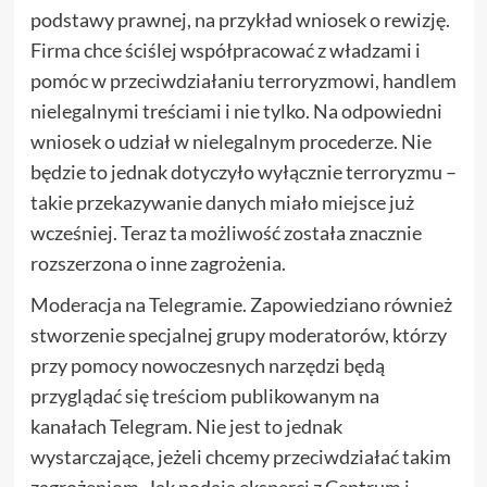
podstawy prawnej, na przykład wniosek o rewizję.
Firma chce ściślej współpracować z władzami i
pomóc w przeciwdziałaniu terroryzmowi, handlem
nielegalnymi treściami i nie tylko. Na odpowiedni
wniosek o udział w nielegalnym procederze. Nie
będzie to jednak dotyczyło wyłącznie terroryzmu –
takie przekazywanie danych miało miejsce już
wcześniej. Teraz ta możliwość została znacznie
rozszerzona o inne zagrożenia.
Moderacja na Telegramie. Zapowiedziano również
stworzenie specjalnej grupy moderatorów, którzy
przy pomocy nowoczesnych narzędzi będą
przyglądać się treściom publikowanym na
kanałach Telegram. Nie jest to jednak
wystarczające, jeżeli chcemy przeciwdziałać takim
zagrożeniom. Jak podają eksperci z Centrum i