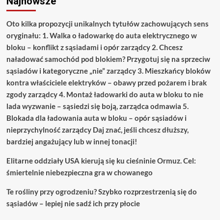
Najnowsze
Oto kilka propozycji unikalnych tytułów zachowujących sens
oryginału: 1. Walka o ładowarkę do auta elektrycznego w
bloku – konflikt z sąsiadami i opór zarządcy 2. Chcesz
naładować samochód pod blokiem? Przygotuj się na sprzeciw
sąsiadów i kategoryczne „nie” zarządcy 3. Mieszkańcy bloków
kontra właściciele elektryków – obawy przed pożarem i brak
zgody zarządcy 4. Montaż ładowarki do auta w bloku to nie
lada wyzwanie – sąsiedzi się boją, zarządca odmawia 5.
Blokada dla ładowania auta w bloku – opór sąsiadów i
nieprzychylność zarządcy Daj znać, jeśli chcesz dłuższy,
bardziej angażujący lub w innej tonacji!
Elitarne oddziały USA kierują się ku cieśninie Ormuz. Cel:
śmiertelnie niebezpieczna gra w chowanego
Te rośliny przy ogrodzeniu? Szybko rozprzestrzenią się do
sąsiadów – lepiej nie sadź ich przy płocie