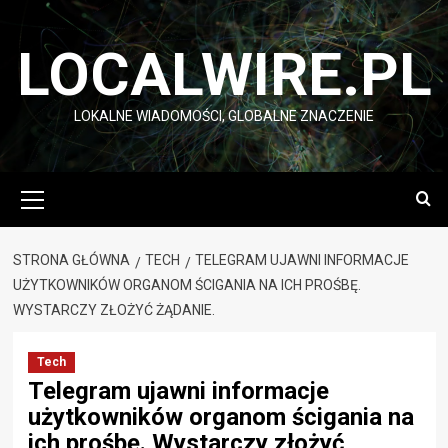
Przejdź
do
LOCALWIRE.PL
treści
LOKALNE WIADOMOŚCI, GLOBALNE ZNACZENIE
Menu
główne
STRONA GŁÓWNA
TECH
TELEGRAM UJAWNI INFORMACJE
UŻYTKOWNIKÓW ORGANOM ŚCIGANIA NA ICH PROŚBĘ.
WYSTARCZY ZŁOŻYĆ ŻĄDANIE.
Tech
Telegram ujawni informacje
użytkowników organom ścigania na
ich prośbę. Wystarczy złożyć