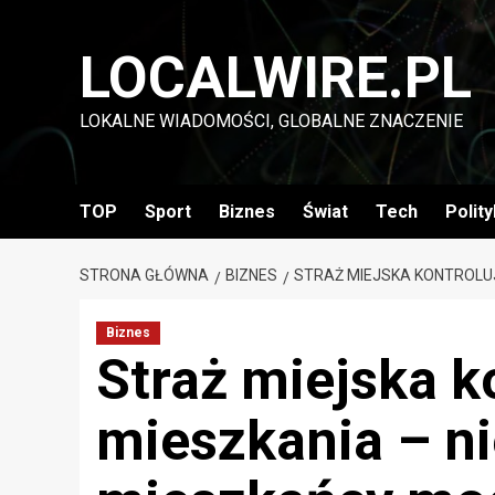
Przejdź
do
LOCALWIRE.PL
treści
LOKALNE WIADOMOŚCI, GLOBALNE ZNACZENIE
TOP
Sport
Biznes
Świat
Tech
Polit
STRONA GŁÓWNA
BIZNES
STRAŻ MIEJSKA KONTROLU
Biznes
Straż miejska k
mieszkania – ni