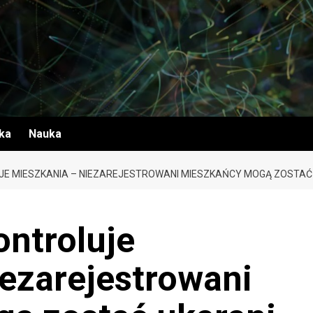
yka
Nauka
JE MIESZKANIA – NIEZAREJESTROWANI MIESZKAŃCY MOGĄ ZOSTAĆ
ontroluje
ezarejestrowani