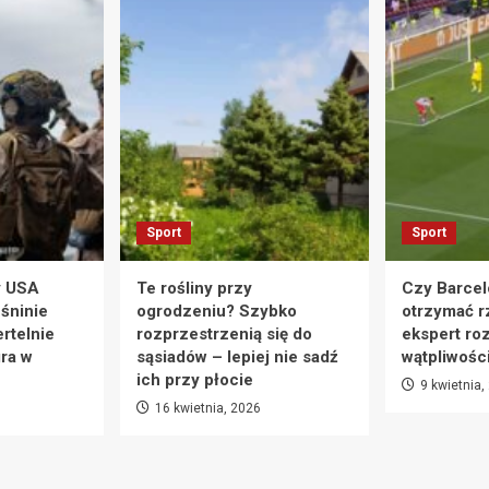
Sport
Sport
y USA
Te rośliny przy
Czy Barcel
eśninie
ogrodzeniu? Szybko
otrzymać r
rtelnie
rozprzestrzenią się do
ekspert ro
ra w
sąsiadów – lepiej nie sadź
wątpliwośc
ich przy płocie
9 kwietnia,
16 kwietnia, 2026