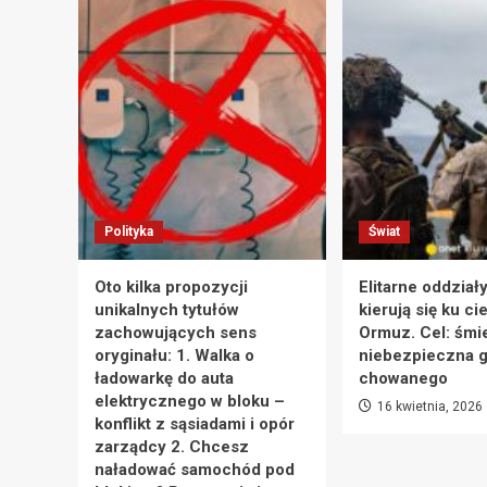
Polityka
Świat
Oto kilka propozycji
Elitarne oddział
unikalnych tytułów
kierują się ku ci
zachowujących sens
Ormuz. Cel: śmie
oryginału: 1. Walka o
niebezpieczna g
ładowarkę do auta
chowanego
elektrycznego w bloku –
16 kwietnia, 2026
konflikt z sąsiadami i opór
zarządcy 2. Chcesz
naładować samochód pod