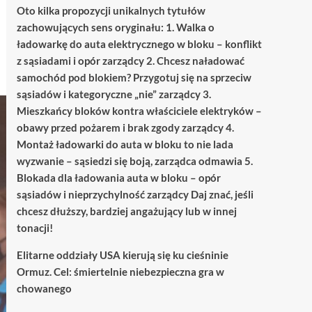
Oto kilka propozycji unikalnych tytułów
zachowujących sens oryginału: 1. Walka o
ładowarkę do auta elektrycznego w bloku – konflikt
z sąsiadami i opór zarządcy 2. Chcesz naładować
samochód pod blokiem? Przygotuj się na sprzeciw
sąsiadów i kategoryczne „nie” zarządcy 3.
Mieszkańcy bloków kontra właściciele elektryków –
obawy przed pożarem i brak zgody zarządcy 4.
Montaż ładowarki do auta w bloku to nie lada
wyzwanie – sąsiedzi się boją, zarządca odmawia 5.
Blokada dla ładowania auta w bloku – opór
sąsiadów i nieprzychylność zarządcy Daj znać, jeśli
chcesz dłuższy, bardziej angażujący lub w innej
tonacji!
Elitarne oddziały USA kierują się ku cieśninie
Ormuz. Cel: śmiertelnie niebezpieczna gra w
chowanego