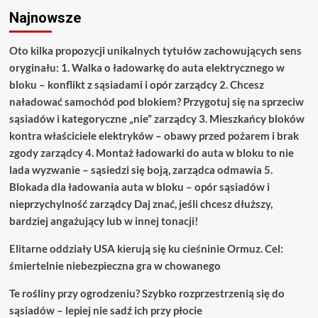
Najnowsze
Oto kilka propozycji unikalnych tytułów zachowujących sens
oryginału: 1. Walka o ładowarkę do auta elektrycznego w
bloku – konflikt z sąsiadami i opór zarządcy 2. Chcesz
naładować samochód pod blokiem? Przygotuj się na sprzeciw
sąsiadów i kategoryczne „nie” zarządcy 3. Mieszkańcy bloków
kontra właściciele elektryków – obawy przed pożarem i brak
zgody zarządcy 4. Montaż ładowarki do auta w bloku to nie
lada wyzwanie – sąsiedzi się boją, zarządca odmawia 5.
Blokada dla ładowania auta w bloku – opór sąsiadów i
nieprzychylność zarządcy Daj znać, jeśli chcesz dłuższy,
bardziej angażujący lub w innej tonacji!
Elitarne oddziały USA kierują się ku cieśninie Ormuz. Cel:
śmiertelnie niebezpieczna gra w chowanego
Te rośliny przy ogrodzeniu? Szybko rozprzestrzenią się do
sąsiadów – lepiej nie sadź ich przy płocie