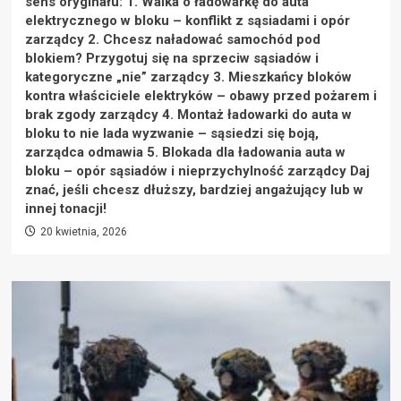
sens oryginału: 1. Walka o ładowarkę do auta
elektrycznego w bloku – konflikt z sąsiadami i opór
zarządcy 2. Chcesz naładować samochód pod
blokiem? Przygotuj się na sprzeciw sąsiadów i
kategoryczne „nie” zarządcy 3. Mieszkańcy bloków
kontra właściciele elektryków – obawy przed pożarem i
brak zgody zarządcy 4. Montaż ładowarki do auta w
bloku to nie lada wyzwanie – sąsiedzi się boją,
zarządca odmawia 5. Blokada dla ładowania auta w
bloku – opór sąsiadów i nieprzychylność zarządcy Daj
znać, jeśli chcesz dłuższy, bardziej angażujący lub w
innej tonacji!
20 kwietnia, 2026