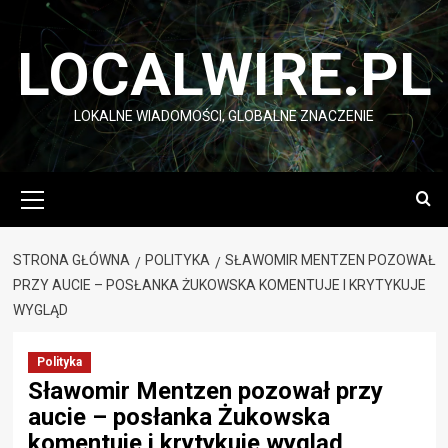
Przejdź
do
LOCALWIRE.PL
treści
LOKALNE WIADOMOŚCI, GLOBALNE ZNACZENIE
Menu
główne
STRONA GŁÓWNA
POLITYKA
SŁAWOMIR MENTZEN POZOWAŁ
PRZY AUCIE – POSŁANKA ŻUKOWSKA KOMENTUJE I KRYTYKUJE
WYGLĄD
Polityka
Sławomir Mentzen pozował przy
aucie – posłanka Żukowska
komentuje i krytykuje wygląd