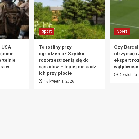
Sport
Sport
y USA
Te rośliny przy
Czy Barcel
eśninie
ogrodzeniu? Szybko
otrzymać r
rtelnie
rozprzestrzenią się do
ekspert ro
ra w
sąsiadów – lepiej nie sadź
wątpliwośc
ich przy płocie
9 kwietnia,
16 kwietnia, 2026