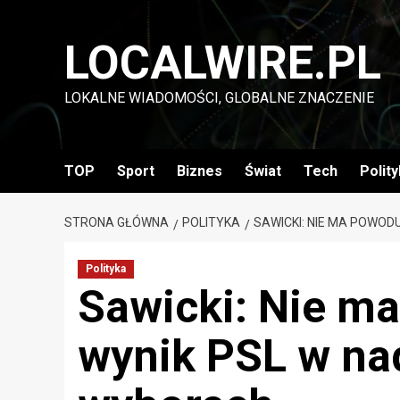
Przejdź
do
LOCALWIRE.PL
treści
LOKALNE WIADOMOŚCI, GLOBALNE ZNACZENIE
TOP
Sport
Biznes
Świat
Tech
Polit
STRONA GŁÓWNA
POLITYKA
SAWICKI: NIE MA POWO
Polityka
Sawicki: Nie m
wynik PSL w n