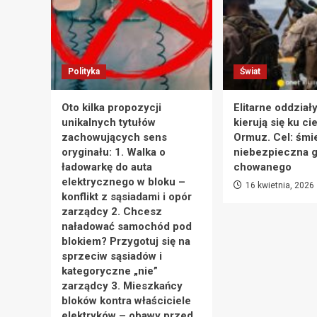
Polityka
Świat
Oto kilka propozycji
Elitarne oddział
unikalnych tytułów
kierują się ku ci
zachowujących sens
Ormuz. Cel: śmie
oryginału: 1. Walka o
niebezpieczna g
ładowarkę do auta
chowanego
elektrycznego w bloku –
16 kwietnia, 2026
konflikt z sąsiadami i opór
zarządcy 2. Chcesz
naładować samochód pod
blokiem? Przygotuj się na
sprzeciw sąsiadów i
kategoryczne „nie”
zarządcy 3. Mieszkańcy
bloków kontra właściciele
elektryków – obawy przed