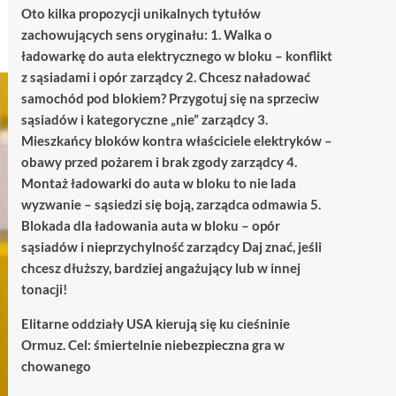
Oto kilka propozycji unikalnych tytułów
zachowujących sens oryginału: 1. Walka o
ładowarkę do auta elektrycznego w bloku – konflikt
z sąsiadami i opór zarządcy 2. Chcesz naładować
samochód pod blokiem? Przygotuj się na sprzeciw
sąsiadów i kategoryczne „nie” zarządcy 3.
Mieszkańcy bloków kontra właściciele elektryków –
obawy przed pożarem i brak zgody zarządcy 4.
Montaż ładowarki do auta w bloku to nie lada
wyzwanie – sąsiedzi się boją, zarządca odmawia 5.
Blokada dla ładowania auta w bloku – opór
sąsiadów i nieprzychylność zarządcy Daj znać, jeśli
chcesz dłuższy, bardziej angażujący lub w innej
tonacji!
Elitarne oddziały USA kierują się ku cieśninie
Ormuz. Cel: śmiertelnie niebezpieczna gra w
chowanego