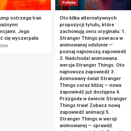
Polityka
ump ostrzega Iran
Oto kilka alternatywnych
ważnymi
propozycji tytułu, które
ncjami. Jego
zachowują sens oryginału: 1.
ść się wyczerpała
Stranger Things powraca w
animowanej odsłonie —
, 2026
poznaj najnowszą zapowiedź
2. Nadchodzi animowana
wersja Stranger Things. Oto
najnowsza zapowiedź 3.
Animowany świat Stranger
Things coraz bliżej — nowa
zapowiedź już dostępna 4.
Przygoda w świecie Stranger
Things trwa! Zobacz nową
zapowiedź animacji 5.
Stranger Things w wersji
animowanej — sprawdź