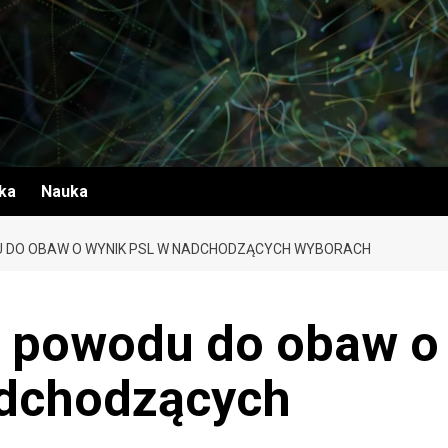
yka
Nauka
DU DO OBAW O WYNIK PSL W NADCHODZĄCYCH WYBORACH
a powodu do obaw o
adchodzących