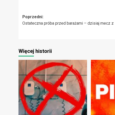
Zobacz
Poprzedni:
Ostateczna próba przed barażami – dzisiaj mecz z
wpisy
Więcej historii