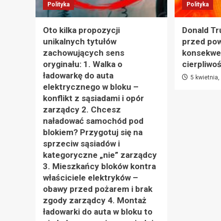
Polityka
Polityka
Oto kilka propozycji
Donald Tr
unikalnych tytułów
przed po
zachowujących sens
konsekwe
oryginału: 1. Walka o
cierpliwo
ładowarkę do auta
5 kwietnia
elektrycznego w bloku –
konflikt z sąsiadami i opór
zarządcy 2. Chcesz
naładować samochód pod
blokiem? Przygotuj się na
sprzeciw sąsiadów i
kategoryczne „nie” zarządcy
3. Mieszkańcy bloków kontra
właściciele elektryków –
obawy przed pożarem i brak
zgody zarządcy 4. Montaż
ładowarki do auta w bloku to