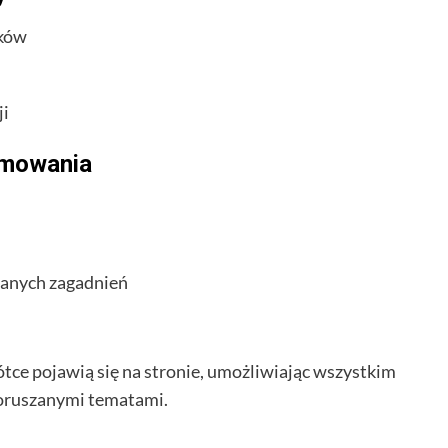
ików
ji
umowania
ianych zagadnień
ótce pojawią się na stronie, umożliwiając wszystkim
poruszanymi tematami.