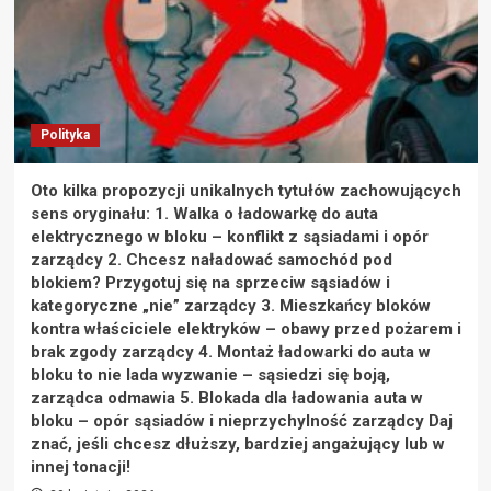
Polityka
Oto kilka propozycji unikalnych tytułów zachowujących
sens oryginału: 1. Walka o ładowarkę do auta
elektrycznego w bloku – konflikt z sąsiadami i opór
zarządcy 2. Chcesz naładować samochód pod
blokiem? Przygotuj się na sprzeciw sąsiadów i
kategoryczne „nie” zarządcy 3. Mieszkańcy bloków
kontra właściciele elektryków – obawy przed pożarem i
brak zgody zarządcy 4. Montaż ładowarki do auta w
bloku to nie lada wyzwanie – sąsiedzi się boją,
zarządca odmawia 5. Blokada dla ładowania auta w
bloku – opór sąsiadów i nieprzychylność zarządcy Daj
znać, jeśli chcesz dłuższy, bardziej angażujący lub w
innej tonacji!