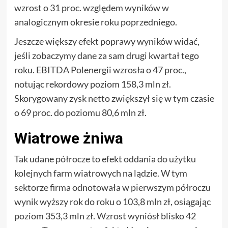
wzrost o 31 proc. względem wyników w
analogicznym okresie roku poprzedniego.
Jeszcze większy efekt poprawy wyników widać,
jeśli zobaczymy dane za sam drugi kwartał tego
roku. EBITDA Polenergii wzrosła o 47 proc.,
notując rekordowy poziom 158,3 mln zł.
Skorygowany zysk netto zwiększył się w tym czasie
o 69 proc. do poziomu 80,6 mln zł.
Wiatrowe żniwa
Tak udane półrocze to efekt oddania do użytku
kolejnych farm wiatrowych na lądzie. W tym
sektorze firma odnotowała w pierwszym półroczu
wynik wyższy rok do roku o 103,8 mln zł, osiągając
poziom 353,3 mln zł. Wzrost wyniósł blisko 42