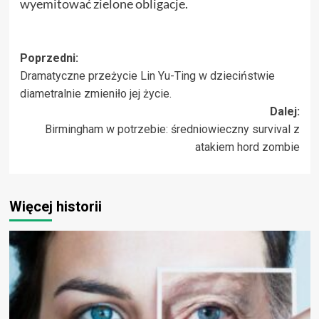
wyemitować zielone obligacje.
Zobacz
Poprzedni:
Dramatyczne przeżycie Lin Yu-Ting w dzieciństwie
wpisy
diametralnie zmieniło jej życie.
Dalej:
Birmingham w potrzebie: średniowieczny survival z
atakiem hord zombie
Więcej historii