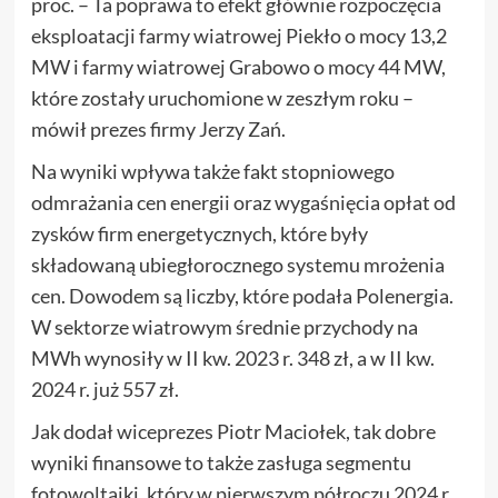
proc. – Ta poprawa to efekt głównie rozpoczęcia
eksploatacji farmy wiatrowej Piekło o mocy 13,2
MW i farmy wiatrowej Grabowo o mocy 44 MW,
które zostały uruchomione w zeszłym roku –
mówił prezes firmy Jerzy Zań.
Na wyniki wpływa także fakt stopniowego
odmrażania cen energii oraz wygaśnięcia opłat od
zysków firm energetycznych, które były
składowaną ubiegłorocznego systemu mrożenia
cen. Dowodem są liczby, które podała Polenergia.
W sektorze wiatrowym średnie przychody na
MWh wynosiły w II kw. 2023 r. 348 zł, a w II kw.
2024 r. już 557 zł.
Jak dodał wiceprezes Piotr Maciołek, tak dobre
wyniki finansowe to także zasługa segmentu
fotowoltaiki, który w pierwszym półroczu 2024 r.