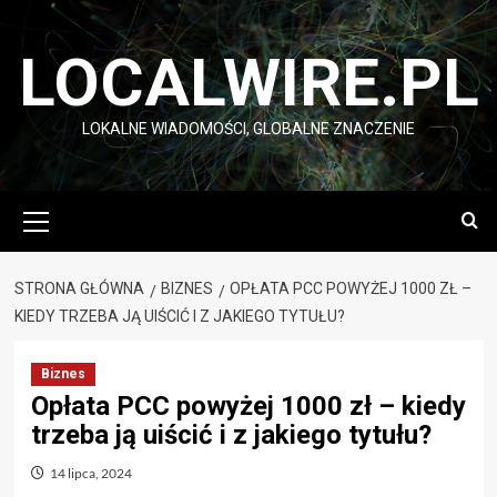
Przejdź
do
LOCALWIRE.PL
treści
LOKALNE WIADOMOŚCI, GLOBALNE ZNACZENIE
Menu
główne
STRONA GŁÓWNA
BIZNES
OPŁATA PCC POWYŻEJ 1000 ZŁ –
KIEDY TRZEBA JĄ UIŚCIĆ I Z JAKIEGO TYTUŁU?
Biznes
Opłata PCC powyżej 1000 zł – kiedy
trzeba ją uiścić i z jakiego tytułu?
14 lipca, 2024