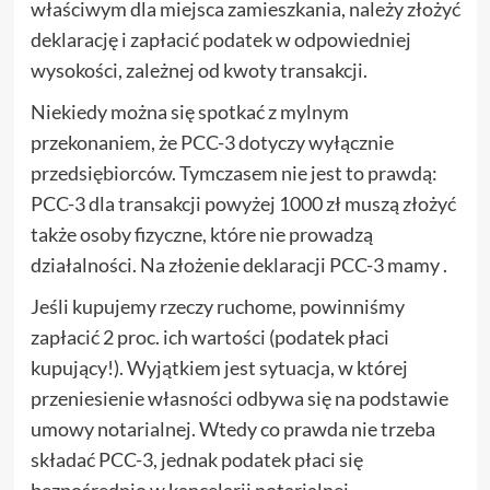
właściwym dla miejsca zamieszkania, należy złożyć
deklarację i zapłacić podatek w odpowiedniej
wysokości, zależnej od kwoty transakcji.
Niekiedy można się spotkać z mylnym
przekonaniem, że PCC-3 dotyczy wyłącznie
przedsiębiorców. Tymczasem nie jest to prawdą:
PCC-3 dla transakcji powyżej 1000 zł muszą złożyć
także osoby fizyczne, które nie prowadzą
działalności. Na złożenie deklaracji PCC-3 mamy .
Jeśli kupujemy rzeczy ruchome, powinniśmy
zapłacić 2 proc. ich wartości (podatek płaci
kupujący!). Wyjątkiem jest sytuacja, w której
przeniesienie własności odbywa się na podstawie
umowy notarialnej. Wtedy co prawda nie trzeba
składać PCC-3, jednak podatek płaci się
bezpośrednio w kancelarii notarialnej.