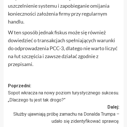
uszczelnienie systemu i zapobieganie omijania
konieczności założenia firmy przy regularnym
handlu.
W ten sposób jednak fiskus może się również
dowiedzieć o transakcjach spełniających warunki
do odprowadzenia PCC-3, dlatego nie warto liczyć
na łut szczęścia i zawsze działać zgodnie z
przepisami.
Zobacz
Poprzedni:
Sopot wkracza na nowy poziom turystycznego sukcesu.
wpisy
„Dlaczego tu jest tak drogo?”
Dalej:
Służby ujawniają próbę zamachu na Donalda Trumpa –
udało się zidentyfikować sprawcę.