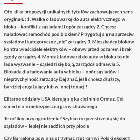
Oto kilka propozycji unikalnych tytułów zachowujących sens
oryginału: 1. Walka o ładowarkę do auta elektrycznego w
bloku – konflikt z sąsiadami i opór zarządcy 2. Chcesz
naładować samochód pod blokiem? Przygotuj się na sprzeciw
sąsiadów i kategoryczne „nie” zarządcy 3. Mieszkańcy bloków
kontra właściciele elektryków – obawy przed pożarem i brak
zgody zarządcy 4. Montaż ładowarki do auta w bloku to nie
lada wyzwanie – sąsiedzi się boją, zarządca odmawia 5.
Blokada dla ładowania auta w bloku – opór sąsiadów i
nieprzychylność zarządcy Daj znać, jeśli chcesz dłuższy,
bardziej angażujący lub w innej tonacji!
Elitarne oddziały USA kierują się ku cieśninie Ormuz. Cel:
śmiertelnie niebezpieczna gra w chowanego
Te rośliny przy ogrodzeniu? Szybko rozprzestrzenią się do
sąsiadów – lepiej nie sadź ich przy płocie
Czy Barcelona powinna otrzymać rzut karny? Polski ekspert