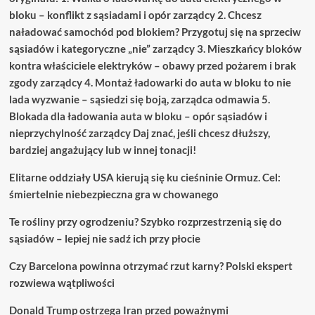
bloku – konflikt z sąsiadami i opór zarządcy 2. Chcesz
naładować samochód pod blokiem? Przygotuj się na sprzeciw
sąsiadów i kategoryczne „nie” zarządcy 3. Mieszkańcy bloków
kontra właściciele elektryków – obawy przed pożarem i brak
zgody zarządcy 4. Montaż ładowarki do auta w bloku to nie
lada wyzwanie – sąsiedzi się boją, zarządca odmawia 5.
Blokada dla ładowania auta w bloku – opór sąsiadów i
nieprzychylność zarządcy Daj znać, jeśli chcesz dłuższy,
bardziej angażujący lub w innej tonacji!
Elitarne oddziały USA kierują się ku cieśninie Ormuz. Cel:
śmiertelnie niebezpieczna gra w chowanego
Te rośliny przy ogrodzeniu? Szybko rozprzestrzenią się do
sąsiadów – lepiej nie sadź ich przy płocie
Czy Barcelona powinna otrzymać rzut karny? Polski ekspert
rozwiewa wątpliwości
Donald Trump ostrzega Iran przed poważnymi