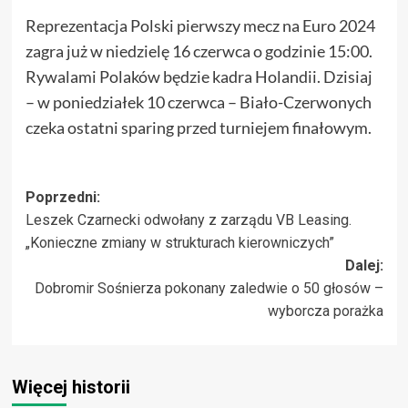
Reprezentacja Polski pierwszy mecz na Euro 2024
zagra już w niedzielę 16 czerwca o godzinie 15:00.
Rywalami Polaków będzie kadra Holandii. Dzisiaj
– w poniedziałek 10 czerwca – Biało-Czerwonych
czeka ostatni sparing przed turniejem finałowym.
Zobacz
Poprzedni:
Leszek Czarnecki odwołany z zarządu VB Leasing.
wpisy
„Konieczne zmiany w strukturach kierowniczych”
Dalej:
Dobromir Sośnierza pokonany zaledwie o 50 głosów –
wyborcza porażka
Więcej historii