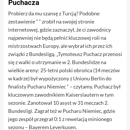
Puchacza
Probierz da mu szansę z Turcją? Podobne
zestawienie ” ” zrobił na swojej stronie
internetowej, gdzie zaznaczył, że ci zawodnicy
najpewniej nie będą pełnić kluczowej roli na
mistrzostwach Europy, ale wybrał ich przez ich
związki z Bundesligą. „Tymoteusz Puchacz przenosi
się z walki o utrzymanie w 2. Bundeslidze na
wielkie areny: 25-letni polski obrońca (14 meczów
w kadrze) był wypożyczony z Unionu Berlin do
finalisty Pucharu Niemiec ” – czytamy. Puchacz był
kluczowym zawodnikiem Kaiserslautern w tym
sezonie. Zanotował 10 asyst w 31 meczach 2.
Bundesligi. Zagrał też w Pucharu Niemiec, gdzie
jego zespół przegrał 0:1 z rewelacją minionego
sezonu – Bayerem Leverkusen.