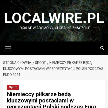
Przejdź
do
LOCALWIRE.PL
treści
LOKALNE WIADOMOŚCI, GLOBALNE ZNACZENIE
Menu
główne
STRONA GŁÓWNA
SPORT
NIEMIECCY PIŁKARZE BĘDĄ
KLUCZOWYMI POSTACIAMI W REPREZENTACJI POLSKI PODCZAS
EURO 2024
Sport
Niemieccy piłkarze będą
kluczowymi postaciami w
reprezentacji Polski podczas Euro