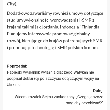
City).
Dodatkowo zawarliśmy również umowy dotyczące
studium wykonalności wprowadzenia i-SMR z
krajami takimi jak Jordania, Indonezja i Finlandia.
Planujemy intensywnie promować globalny
rozwój, kierując go do krajów potrzebujących SMR
i proponując technologię i-SMR polskim firmom.
Zobacz
Poprzedni:
Papieski wysłannik wyjaśnia dlaczego Watykan nie
wpisy
podpisał deklaracji po szczycie dotyczącym wojny na
Ukrainie.
Dalej:
Wicemarszałek Sejmu zaskoczony. „Czego jeszcze
mogłaby oczekiwać?”