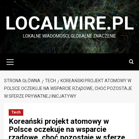
Przejdź
do
LOCALWIRE.PL
treści
LOKALNE WIADOMOŚCI, GLOBALNE ZNACZENIE
Menu
główne
STRONA GŁÓWNA
TECH
KOREAŃSKI PROJEKT ATOMOWY W
POLSCE OCZEKUJE NA WSPARCIE RZĄDOWE, CHOĆ POZOSTAJE
W SFERZE PRYWATNEJ INICJATYWY
Tech
Koreański projekt atomowy w
Polsce oczekuje na wsparcie
rządowe, choć pozostaje w sferze