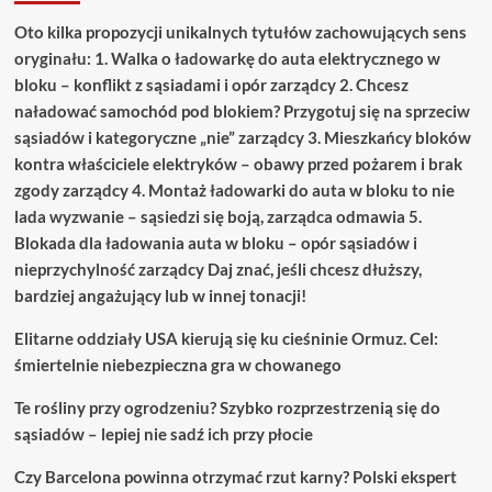
Oto kilka propozycji unikalnych tytułów zachowujących sens
oryginału: 1. Walka o ładowarkę do auta elektrycznego w
bloku – konflikt z sąsiadami i opór zarządcy 2. Chcesz
naładować samochód pod blokiem? Przygotuj się na sprzeciw
sąsiadów i kategoryczne „nie” zarządcy 3. Mieszkańcy bloków
kontra właściciele elektryków – obawy przed pożarem i brak
zgody zarządcy 4. Montaż ładowarki do auta w bloku to nie
lada wyzwanie – sąsiedzi się boją, zarządca odmawia 5.
Blokada dla ładowania auta w bloku – opór sąsiadów i
nieprzychylność zarządcy Daj znać, jeśli chcesz dłuższy,
bardziej angażujący lub w innej tonacji!
Elitarne oddziały USA kierują się ku cieśninie Ormuz. Cel:
śmiertelnie niebezpieczna gra w chowanego
Te rośliny przy ogrodzeniu? Szybko rozprzestrzenią się do
sąsiadów – lepiej nie sadź ich przy płocie
Czy Barcelona powinna otrzymać rzut karny? Polski ekspert