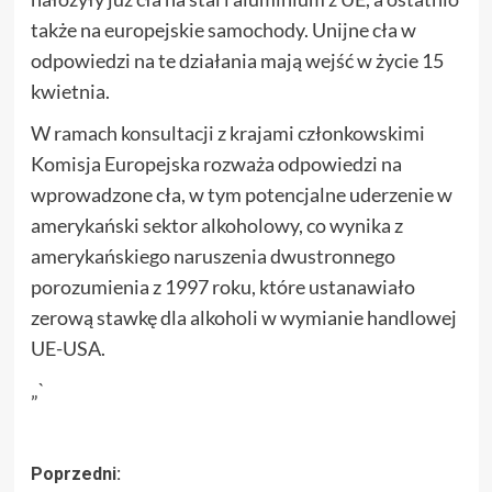
także na europejskie samochody. Unijne cła w
odpowiedzi na te działania mają wejść w życie 15
kwietnia.
W ramach konsultacji z krajami członkowskimi
Komisja Europejska rozważa odpowiedzi na
wprowadzone cła, w tym potencjalne uderzenie w
amerykański sektor alkoholowy, co wynika z
amerykańskiego naruszenia dwustronnego
porozumienia z 1997 roku, które ustanawiało
zerową stawkę dla alkoholi w wymianie handlowej
UE-USA.
„`
Zobacz
Poprzedni: