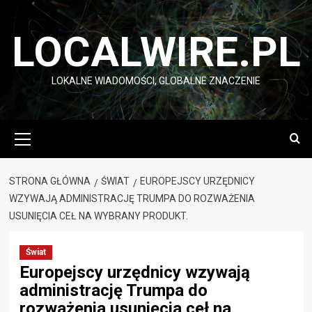
Przejdź
do
LOCALWIRE.PL
treści
LOKALNE WIADOMOŚCI, GLOBALNE ZNACZENIE
Menu
główne
STRONA GŁÓWNA
ŚWIAT
EUROPEJSCY URZĘDNICY
WZYWAJĄ ADMINISTRACJĘ TRUMPA DO ROZWAŻENIA
USUNIĘCIA CEŁ NA WYBRANY PRODUKT.
Świat
Europejscy urzędnicy wzywają
administrację Trumpa do
rozważenia usunięcia ceł na