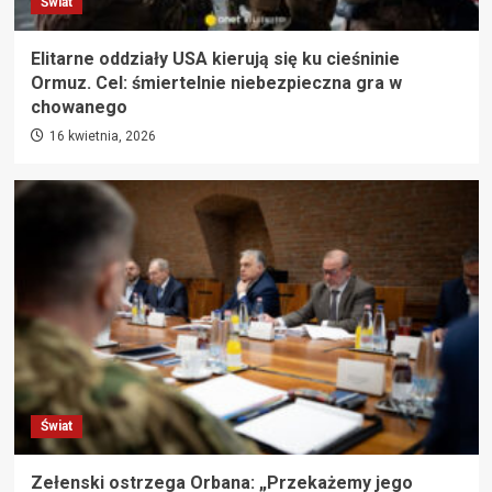
Świat
Elitarne oddziały USA kierują się ku cieśninie
Ormuz. Cel: śmiertelnie niebezpieczna gra w
chowanego
16 kwietnia, 2026
Świat
Zełenski ostrzega Orbana: „Przekażemy jego