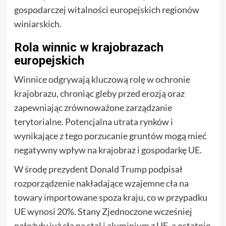
gospodarczej witalności europejskich regionów
winiarskich.
Rola winnic w krajobrazach
europejskich
Winnice odgrywają kluczową rolę w ochronie
krajobrazu, chroniąc gleby przed erozją oraz
zapewniając zrównoważone zarządzanie
terytorialne. Potencjalna utrata rynków i
wynikające z tego porzucanie gruntów mogą mieć
negatywny wpływ na krajobraz i gospodarkę UE.
W środę prezydent Donald Trump podpisał
rozporządzenie nakładające wzajemne cła na
towary importowane spoza kraju, co w przypadku
UE wynosi 20%. Stany Zjednoczone wcześniej
nałożyły już cła na stal i aluminium z UE, a ostatnio