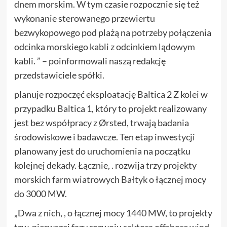
dnem morskim. W tym czasie rozpocznie się też
wykonanie sterowanego przewiertu
bezwykopowego pod plażą na potrzeby połączenia
odcinka morskiego kabli z odcinkiem lądowym
kabli. ” – poinformowali naszą redakcję
przedstawiciele spółki.
planuje rozpoczęć eksploatację Baltica 2 Z kolei w
przypadku Baltica 1, który to projekt realizowany
jest bez współpracy z Ørsted, trwają badania
środowiskowe i badawcze. Ten etap inwestycji
planowany jest do uruchomienia na początku
kolejnej dekady. Łącznie, . rozwija trzy projekty
morskich farm wiatrowych Bałtyk o łącznej mocy
do 3000 MW.
„Dwa z nich, , o łącznej mocy 1440 MW, to projekty
tzw. pierwszej fazy rozwoju sektora offshore wind