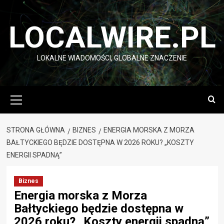
Przejdź
do
LOCALWIRE.PL
treści
LOKALNE WIADOMOŚCI, GLOBALNE ZNACZENIE
Menu
główne
STRONA GŁÓWNA
BIZNES
ENERGIA MORSKA Z MORZA
BAŁTYCKIEGO BĘDZIE DOSTĘPNA W 2026 ROKU? „KOSZTY
ENERGII SPADNĄ”
Biznes
Energia morska z Morza
Bałtyckiego będzie dostępna w
2026 roku? „Koszty energii spadną”