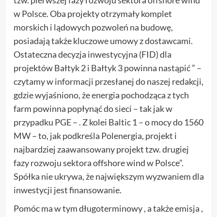
w Polsce. Oba projekty otrzymały komplet
morskich i lądowych pozwoleń na budowę,
posiadają także kluczowe umowy z dostawcami.
Ostateczna decyzja inwestycyjna (FID) dla
projektów Bałtyk 2 i Bałtyk 3 powinna nastąpić ” –
czytamy w informacji przesłanej do naszej redakcji,
gdzie wyjaśniono, że energia pochodząca z tych
farm powinna popłynąć do sieci – tak jak w
przypadku PGE – . Z kolei Baltic 1 – o mocy do 1560
MW – to, jak podkreśla Polenergia, projekt i
najbardziej zaawansowany projekt tzw. drugiej
fazy rozwoju sektora offshore wind w Polsce”.
Spółka nie ukrywa, że największym wyzwaniem dla
inwestycji jest finansowanie.
Pomóc ma w tym długoterminowy , a także emisja ,