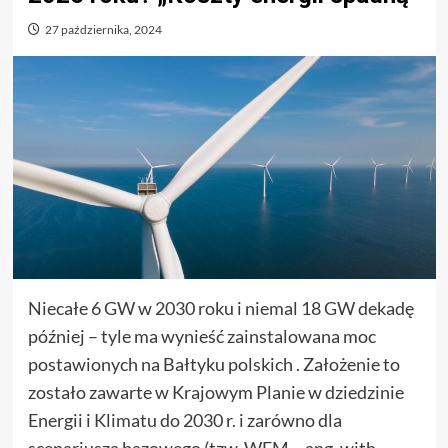
27 października, 2024
Niecałe 6 GW w 2030 roku i niemal 18 GW dekadę
później – tyle ma wynieść zainstalowana moc
postawionych na Bałtyku polskich . Założenie to
zostało zawarte w Krajowym Planie w dziedzinie
Energii i Klimatu do 2030 r. i zarówno dla
scenariusza bazowego (tzw. WEM – ang. with