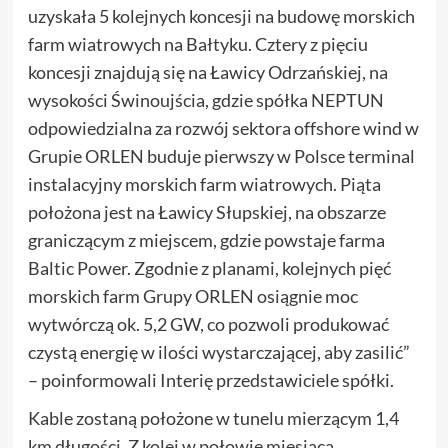
uzyskała 5 kolejnych koncesji na budowę morskich
farm wiatrowych na Bałtyku. Cztery z pięciu
koncesji znajdują się na Ławicy Odrzańskiej, na
wysokości Świnoujścia, gdzie spółka NEPTUN
odpowiedzialna za rozwój sektora offshore wind w
Grupie ORLEN buduje pierwszy w Polsce terminal
instalacyjny morskich farm wiatrowych. Piąta
położona jest na Ławicy Słupskiej, na obszarze
graniczącym z miejscem, gdzie powstaje farma
Baltic Power. Zgodnie z planami, kolejnych pięć
morskich farm Grupy ORLEN osiągnie moc
wytwórczą ok. 5,2 GW, co pozwoli produkować
czystą energię w ilości wystarczającej, aby zasilić”
– poinformowali Interię przedstawiciele spółki.
Kable zostaną położone w tunelu mierzącym 1,4
km długości. Z kolei w połowie miesiąca