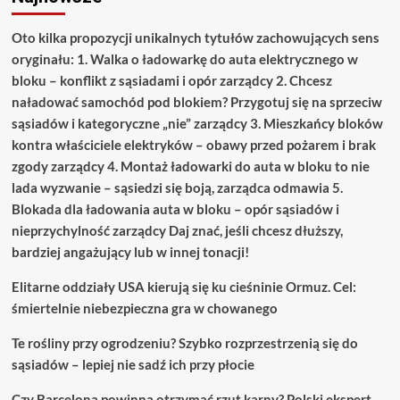
Oto kilka propozycji unikalnych tytułów zachowujących sens
oryginału: 1. Walka o ładowarkę do auta elektrycznego w
bloku – konflikt z sąsiadami i opór zarządcy 2. Chcesz
naładować samochód pod blokiem? Przygotuj się na sprzeciw
sąsiadów i kategoryczne „nie” zarządcy 3. Mieszkańcy bloków
kontra właściciele elektryków – obawy przed pożarem i brak
zgody zarządcy 4. Montaż ładowarki do auta w bloku to nie
lada wyzwanie – sąsiedzi się boją, zarządca odmawia 5.
Blokada dla ładowania auta w bloku – opór sąsiadów i
nieprzychylność zarządcy Daj znać, jeśli chcesz dłuższy,
bardziej angażujący lub w innej tonacji!
Elitarne oddziały USA kierują się ku cieśninie Ormuz. Cel:
śmiertelnie niebezpieczna gra w chowanego
Te rośliny przy ogrodzeniu? Szybko rozprzestrzenią się do
sąsiadów – lepiej nie sadź ich przy płocie
Czy Barcelona powinna otrzymać rzut karny? Polski ekspert