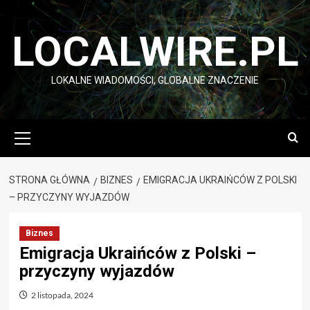
Przejdź
do
LOCALWIRE.PL
treści
LOKALNE WIADOMOŚCI, GLOBALNE ZNACZENIE
Menu
główne
STRONA GŁÓWNA
BIZNES
EMIGRACJA UKRAIŃCÓW Z POLSKI
– PRZYCZYNY WYJAZDÓW
Biznes
Emigracja Ukraińców z Polski –
przyczyny wyjazdów
2 listopada, 2024