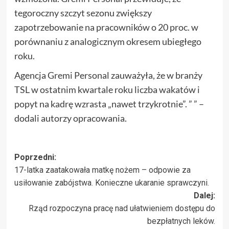
tegoroczny szczyt sezonu zwiększy
zapotrzebowanie na pracowników o 20 proc. w
porównaniu z analogicznym okresem ubiegłego
roku.
Agencja Gremi Personal zauważyła, że w branży
TSL w ostatnim kwartale roku liczba wakatów i
popyt na kadrę wzrasta „nawet trzykrotnie”. ” ” –
dodali autorzy opracowania.
Zobacz
Poprzedni:
17-latka zaatakowała matkę nożem – odpowie za
wpisy
usiłowanie zabójstwa. Konieczne ukaranie sprawczyni.
Dalej:
Rząd rozpoczyna pracę nad ułatwieniem dostępu do
bezpłatnych leków.