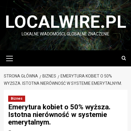
Przejdź
do
LOCALWIRE.PL
treści
LOKALNE WIADOMOŚCI, GLOBALNE ZNACZENIE
Menu
główne
STRONA GŁÓWNA
BIZNES
EMERYTURA KOBIET O 50%
WYŻSZA. ISTOTNA NIERÓWNOŚĆ W SYSTEMIE EMERYTALNYM.
Biznes
Emerytura kobiet o 50% wyższa.
Istotna nierówność w systemie
emerytalnym.