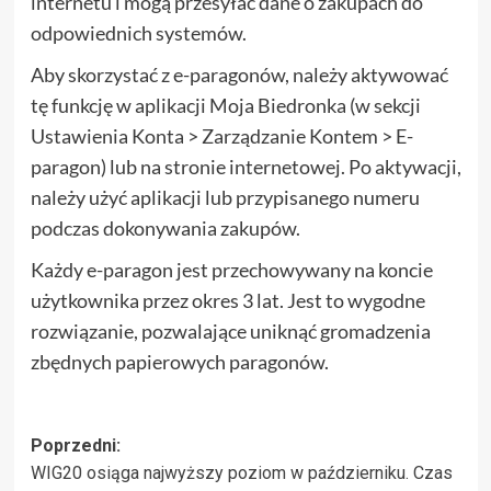
internetu i mogą przesyłać dane o zakupach do
odpowiednich systemów.
Aby skorzystać z e-paragonów, należy aktywować
tę funkcję w aplikacji Moja Biedronka (w sekcji
Ustawienia Konta > Zarządzanie Kontem > E-
paragon) lub na stronie internetowej. Po aktywacji,
należy użyć aplikacji lub przypisanego numeru
podczas dokonywania zakupów.
Każdy e-paragon jest przechowywany na koncie
użytkownika przez okres 3 lat. Jest to wygodne
rozwiązanie, pozwalające uniknąć gromadzenia
zbędnych papierowych paragonów.
Zobacz
Poprzedni:
WIG20 osiąga najwyższy poziom w październiku. Czas
wpisy