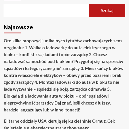
Szukaj
Najnowsze
Oto kilka propozycji unikalnych tytułów zachowujących sens
oryginału: 1. Walka o ładowarkę do auta elektrycznego w
bloku – konflikt z sąsiadami i opór zarządcy 2. Chcesz
naładować samochód pod blokiem? Przygotuj się na sprzeciw
sąsiadów i kategoryczne „nie” zarządcy 3. Mieszkańcy bloków
kontra właściciele elektryków – obawy przed pożarem i brak
zgody zarządcy 4. Montaż ładowarki do auta w bloku to nie
lada wyzwanie – sąsiedzi się boją, zarządca odmawia 5.
Blokada dla ładowania auta w bloku – opór sąsiadów i
nieprzychylność zarządcy Daj znać, jeśli chcesz dłuższy,
bardziej angażujący lub w innej tonacji!
Elitarne oddziały USA kierują się ku cieśninie Ormuz. Cel:
śmiertelnie niebezpieczna gra w chowanego