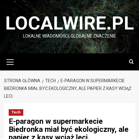
Przejdź
do
LOCALWIRE.PL
treści
LOKALNE WIADOMOŚCI, GLOBALNE ZNACZENIE
Menu
główne
STRONA GŁÓWNA
TECH
E-PARAGON W SUPERMARKECIE
BIEDRONKA MIAŁ BYĆ EKOLOGICZNY, ALE PAPIER Z KASY WCIĄŻ
LECI.
Tech
E-paragon w supermarkecie
Biedronka miał być ekologiczny, ale
papier z kasy wciąż leci.