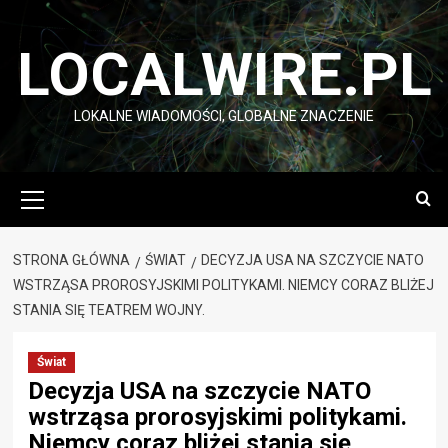
Przejdź
do
LOCALWIRE.PL
treści
LOKALNE WIADOMOŚCI, GLOBALNE ZNACZENIE
Menu
główne
STRONA GŁÓWNA
ŚWIAT
DECYZJA USA NA SZCZYCIE NATO
WSTRZĄSA PROROSYJSKIMI POLITYKAMI. NIEMCY CORAZ BLIŻEJ
STANIA SIĘ TEATREM WOJNY.
Świat
Decyzja USA na szczycie NATO
wstrząsa prorosyjskimi politykami.
Niemcy coraz bliżej stania się