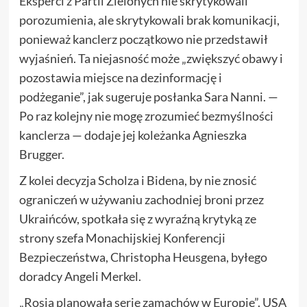
Eksperci z Partii Zielonych nie skrytykowali
porozumienia, ale skrytykowali brak komunikacji,
ponieważ kanclerz początkowo nie przedstawił
wyjaśnień. Ta niejasność może „zwiększyć obawy i
pozostawia miejsce na dezinformację i
podżeganie”, jak sugeruje posłanka Sara Nanni. —
Po raz kolejny nie mogę zrozumieć bezmyślności
kanclerza — dodaje jej koleżanka Agnieszka
Brugger.
Z kolei decyzja Scholza i Bidena, by nie znosić
ograniczeń w używaniu zachodniej broni przez
Ukraińców, spotkała się z wyraźną krytyką ze
strony szefa Monachijskiej Konferencji
Bezpieczeństwa, Christopha Heusgena, byłego
doradcy Angeli Merkel.
„Rosja planowała serię zamachów w Europie”. USA