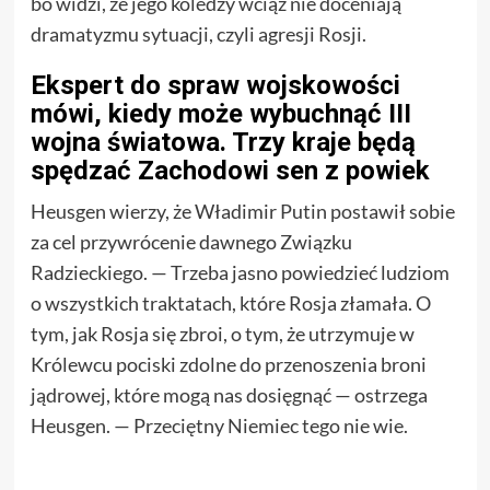
bo widzi, że jego koledzy wciąż nie doceniają
dramatyzmu sytuacji, czyli agresji Rosji.
Ekspert do spraw wojskowości
mówi, kiedy może wybuchnąć III
wojna światowa. Trzy kraje będą
spędzać Zachodowi sen z powiek
Heusgen wierzy, że Władimir Putin postawił sobie
za cel przywrócenie dawnego Związku
Radzieckiego. — Trzeba jasno powiedzieć ludziom
o wszystkich traktatach, które Rosja złamała. O
tym, jak Rosja się zbroi, o tym, że utrzymuje w
Królewcu pociski zdolne do przenoszenia broni
jądrowej, które mogą nas dosięgnąć — ostrzega
Heusgen. — Przeciętny Niemiec tego nie wie.