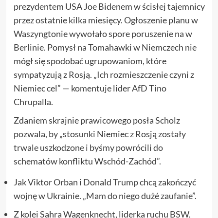
prezydentem USA Joe Bidenem w ścisłej tajemnicy
przez ostatnie kilka miesięcy. Ogłoszenie planu w
Waszyngtonie wywołało spore poruszenie na w
Berlinie. Pomysł na Tomahawki w Niemczech nie
mógł się spodobać ugrupowaniom, które
sympatyzują z Rosją. „Ich rozmieszczenie czyni z
Niemiec cel” — komentuje lider AfD Tino
Chrupalla.
Zdaniem skrajnie prawicowego posła Scholz
pozwala, by „stosunki Niemiec z Rosją zostały
trwale uszkodzone i byśmy powrócili do
schematów konfliktu Wschód-Zachód”.
Jak Viktor Orban i Donald Trump chcą zakończyć
wojnę w Ukrainie. „Mam do niego dużé zaufanie”.
Z kolei Sahra Wagenknecht, liderka ruchu BSW,