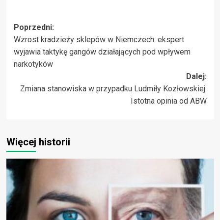
Zobacz
Poprzedni:
Wzrost kradzieży sklepów w Niemczech: ekspert
wpisy
wyjawia taktykę gangów działających pod wpływem
narkotyków
Dalej:
Zmiana stanowiska w przypadku Ludmiły Kozłowskiej.
Istotna opinia od ABW
Więcej historii