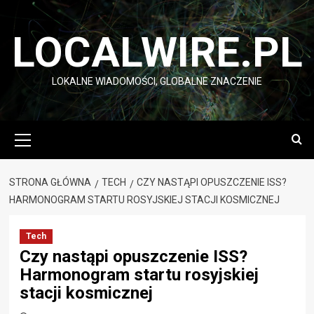
Przejdź
do
LOCALWIRE.PL
treści
LOKALNE WIADOMOŚCI, GLOBALNE ZNACZENIE
Menu
główne
STRONA GŁÓWNA
TECH
CZY NASTĄPI OPUSZCZENIE ISS?
HARMONOGRAM STARTU ROSYJSKIEJ STACJI KOSMICZNEJ
Tech
Czy nastąpi opuszczenie ISS?
Harmonogram startu rosyjskiej
stacji kosmicznej