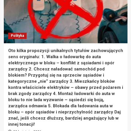
Polityka
Oto kilka propozycji unikalnych tytułów zachowujących
sens oryginału: 1. Walka o ładowarkę do auta
elektrycznego w bloku – konflikt z sąsiadami i opór
zarządcy 2. Chcesz naładować samochód pod
blokiem? Przygotuj się na sprzeciw sąsiadów i
kategoryczne „nie” zarządcy 3. Mieszkańcy bloków
kontra właściciele elektryków – obawy przed pożarem i
brak zgody zarządcy 4. Montaż ładowarki do auta w
bloku to nie lada wyzwanie – sąsiedzi się boją,
zarządca odmawia 5. Blokada dla ładowania auta w
bloku – opór sąsiadów i nieprzychylność zarządcy Daj
znać, jeśli chcesz dłuższy, bardziej angażujący lub w
innej tonacji!