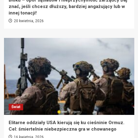
bloku – opór sąsiadów i nieprzychylność zarządcy Daj
znać, jeśli chcesz dłuższy, bardziej angażujący lub w
innej tonacji!
20 kwietnia, 2026
Świat
Elitarne oddziały USA kierują się ku cieśninie Ormuz.
Cel: śmiertelnie niebezpieczna gra w chowanego
16 kwietnia, 2026