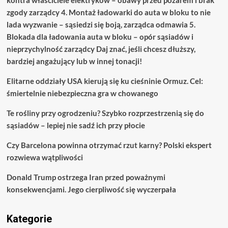
kontra właściciele elektryków – obawy przed pożarem i brak
zgody zarządcy 4. Montaż ładowarki do auta w bloku to nie
lada wyzwanie – sąsiedzi się boją, zarządca odmawia 5.
Blokada dla ładowania auta w bloku – opór sąsiadów i
nieprzychylność zarządcy Daj znać, jeśli chcesz dłuższy,
bardziej angażujący lub w innej tonacji!
Elitarne oddziały USA kierują się ku cieśninie Ormuz. Cel:
śmiertelnie niebezpieczna gra w chowanego
Te rośliny przy ogrodzeniu? Szybko rozprzestrzenią się do
sąsiadów – lepiej nie sadź ich przy płocie
Czy Barcelona powinna otrzymać rzut karny? Polski ekspert
rozwiewa wątpliwości
Donald Trump ostrzega Iran przed poważnymi
konsekwencjami. Jego cierpliwość się wyczerpała
Kategorie