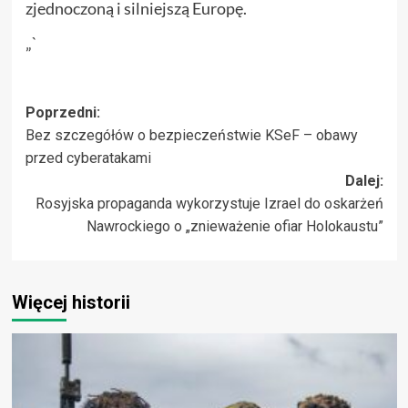
zjednoczoną i silniejszą Europę.
„`
Zobacz
Poprzedni:
Bez szczegółów o bezpieczeństwie KSeF – obawy
wpisy
przed cyberatakami
Dalej:
Rosyjska propaganda wykorzystuje Izrael do oskarżeń
Nawrockiego o „znieważenie ofiar Holokaustu”
Więcej historii