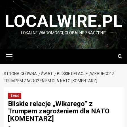
Przejdź
do
LOCALWIRE.PL
treści
LOKALNE WIADOMOŚCI, GLOBALNE ZNACZENIE
Menu
główne
STRONA GŁÓWNA
ŚWIAT
BLISKIE RELACJE „WIKAREGO” Z
TRUMPEM ZAGROŻENIEM DLA NATO [KOMENTARZ]
Świat
Bliskie relacje „Wikarego” z
Trumpem zagrożeniem dla NATO
[KOMENTARZ]