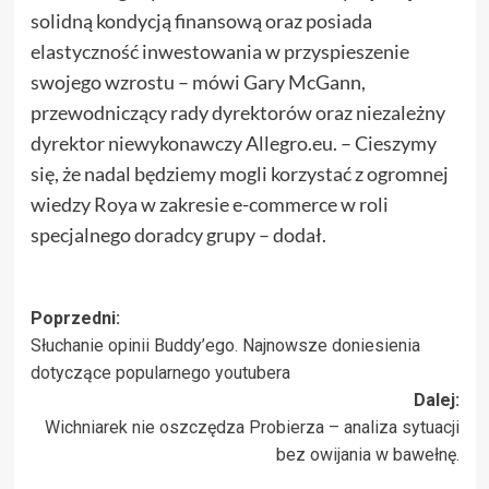
solidną kondycją finansową oraz posiada
elastyczność inwestowania w przyspieszenie
swojego wzrostu – mówi Gary McGann,
przewodniczący rady dyrektorów oraz niezależny
dyrektor niewykonawczy Allegro.eu. – Cieszymy
się, że nadal będziemy mogli korzystać z ogromnej
wiedzy Roya w zakresie e-commerce w roli
specjalnego doradcy grupy – dodał.
Zobacz
Poprzedni:
Słuchanie opinii Buddy’ego. Najnowsze doniesienia
wpisy
dotyczące popularnego youtubera
Dalej:
Wichniarek nie oszczędza Probierza – analiza sytuacji
bez owijania w bawełnę.