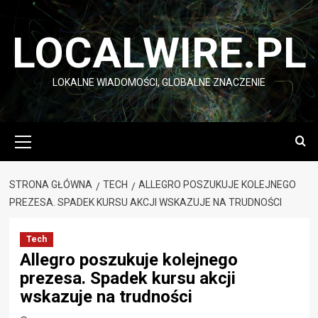
Przejdź
do
LOCALWIRE.PL
treści
LOKALNE WIADOMOŚCI, GLOBALNE ZNACZENIE
Menu
główne
STRONA GŁÓWNA
TECH
ALLEGRO POSZUKUJE KOLEJNEGO
PREZESA. SPADEK KURSU AKCJI WSKAZUJE NA TRUDNOŚCI
Tech
Allegro poszukuje kolejnego
prezesa. Spadek kursu akcji
wskazuje na trudności