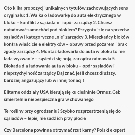
Oto kilka propozycji unikalnych tytułów zachowujących sens
oryginału: 1. Walka o ładowarkę do auta elektrycznego w
bloku – konflikt z sąsiadami i opór zarządcy 2. Chcesz
naładować samochód pod blokiem? Przygotuj się na sprzeciw
sąsiadów i kategoryczne „nie” zarządcy 3. Mieszkańcy bloków
kontra właściciele elektryków – obawy przed pożarem i brak
zgody zarządcy 4. Montaż ładowarki do auta w bloku to nie
lada wyzwanie – sąsiedzi się boją, zarządca odmawia 5.
Blokada dla ładowania auta w bloku – opór sąsiadów i
nieprzychylność zarządcy Daj znać, jeśli chcesz dłuższy,
bardziej angażujący lub w innej tonacji!
Elitarne oddziały USA kierują się ku cieśninie Ormuz. Cel:
śmiertelnie niebezpieczna gra w chowanego
Te rośliny przy ogrodzeniu? Szybko rozprzestrzenią się do
sąsiadów – lepiej nie sadź ich przy płocie
Czy Barcelona powinna otrzymać rzut karny? Polski ekspert