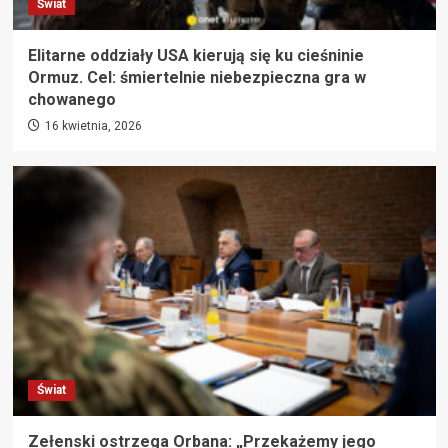
Świat
Elitarne oddziały USA kierują się ku cieśninie
Ormuz. Cel: śmiertelnie niebezpieczna gra w
chowanego
16 kwietnia, 2026
Świat
Zełenski ostrzega Orbana: „Przekażemy jego