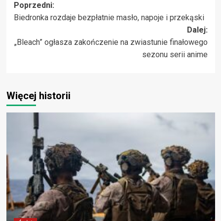
Zobacz
Poprzedni:
Biedronka rozdaje bezpłatnie masło, napoje i przekąski
wpisy
Dalej:
„Bleach” ogłasza zakończenie na zwiastunie finałowego
sezonu serii anime
Więcej historii