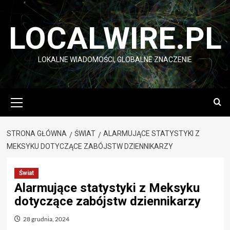
Przejdź
do
LOCALWIRE.PL
treści
LOKALNE WIADOMOŚCI, GLOBALNE ZNACZENIE
Menu
główne
STRONA GŁÓWNA
ŚWIAT
ALARMUJĄCE STATYSTYKI Z
MEKSYKU DOTYCZĄCE ZABÓJSTW DZIENNIKARZY
Świat
Alarmujące statystyki z Meksyku
dotyczące zabójstw dziennikarzy
28 grudnia, 2024