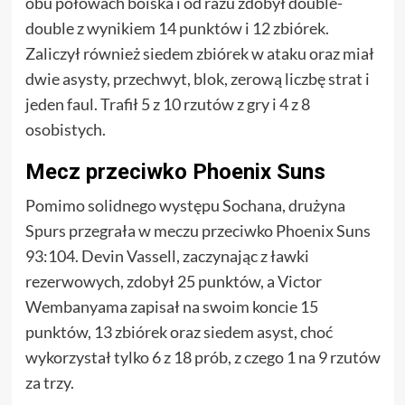
obu połowach boiska i od razu zdobył double-
double z wynikiem 14 punktów i 12 zbiórek.
Zaliczył również siedem zbiórek w ataku oraz miał
dwie asysty, przechwyt, blok, zerową liczbę strat i
jeden faul. Trafił 5 z 10 rzutów z gry i 4 z 8
osobistych.
Mecz przeciwko Phoenix Suns
Pomimo solidnego występu Sochana, drużyna
Spurs przegrała w meczu przeciwko Phoenix Suns
93:104. Devin Vassell, zaczynając z ławki
rezerwowych, zdobył 25 punktów, a Victor
Wembanyama zapisał na swoim koncie 15
punktów, 13 zbiórek oraz siedem asyst, choć
wykorzystał tylko 6 z 18 prób, z czego 1 na 9 rzutów
za trzy.