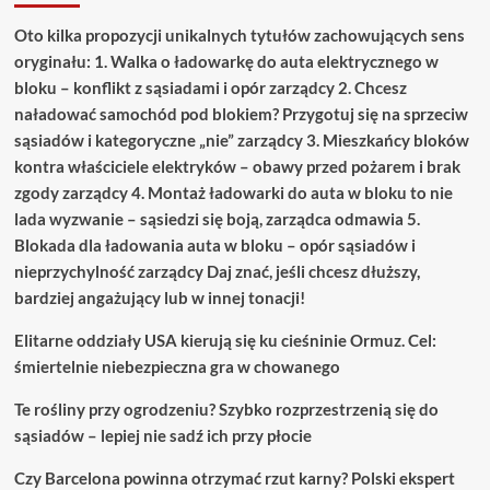
Oto kilka propozycji unikalnych tytułów zachowujących sens
oryginału: 1. Walka o ładowarkę do auta elektrycznego w
bloku – konflikt z sąsiadami i opór zarządcy 2. Chcesz
naładować samochód pod blokiem? Przygotuj się na sprzeciw
sąsiadów i kategoryczne „nie” zarządcy 3. Mieszkańcy bloków
kontra właściciele elektryków – obawy przed pożarem i brak
zgody zarządcy 4. Montaż ładowarki do auta w bloku to nie
lada wyzwanie – sąsiedzi się boją, zarządca odmawia 5.
Blokada dla ładowania auta w bloku – opór sąsiadów i
nieprzychylność zarządcy Daj znać, jeśli chcesz dłuższy,
bardziej angażujący lub w innej tonacji!
Elitarne oddziały USA kierują się ku cieśninie Ormuz. Cel:
śmiertelnie niebezpieczna gra w chowanego
Te rośliny przy ogrodzeniu? Szybko rozprzestrzenią się do
sąsiadów – lepiej nie sadź ich przy płocie
Czy Barcelona powinna otrzymać rzut karny? Polski ekspert