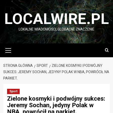
Przejdź
do
LOCALWIRE.PL
treści
LOKALNE WIADOMOŚCI, GLOBALNE ZNACZENIE
Menu
główne
STRONA GŁÓWNA
SPORT
ZIELONE KOSMYKI I PODWÓJNY
SUKCES: JEREMY SOCHAN, JEDYNY POLAK W NBA, POWRÓCIŁ NA
PARKIET.
Sport
Zielone kosmyki i podwójny sukces:
Jeremy Sochan, jedyny Polak w
NBA, powrócił na parkiet.