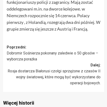
funkcjonariuszy policji z zagranicy. Mają zostać
oddelegowani m.in. na dworce kolejowe. w
Niemczech rozpocznie się 14 czerwca. Polacy
pierwszy , z Holandią, rozegrają dwa dni później. W
grupie zmierzą się jeszcze z Austrią i Francją.
Zobacz
Poprzedni:
Dobromir Sośnierza pokonany zaledwie o 50 głosów –
wpisy
wyborcza porażka
Dalej:
Rosja dostarcza Białorusi czołgi sprzężone z czasów II
wojny światowej, które mogą być wykorzystane do
operacji bojowych.
Więcej historii