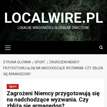
Przejdź
do
LOCALWIRE.PL
treści
LOKALNE WIADOMOŚCI, GLOBALNE ZNACZENIE
Menu
główne
STRONA GŁÓWNA
SPORT
ZAGROŻENI NIEMCY
PRZYGOTOWUJĄ SIĘ NA NADCHODZĄCE WYZWANIA. CZY ZBLIŻA
SIĘ ARMAGEDON?
Sport
Zagrożeni Niemcy przygotowują się
na nadchodzące wyzwania. Czy
zbliża się armagedon?