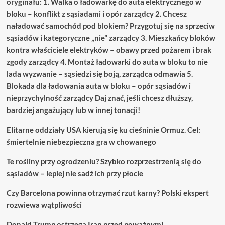
oryginału: 1. Walka o ładowarkę do auta elektrycznego w
bloku – konflikt z sąsiadami i opór zarządcy 2. Chcesz
naładować samochód pod blokiem? Przygotuj się na sprzeciw
sąsiadów i kategoryczne „nie” zarządcy 3. Mieszkańcy bloków
kontra właściciele elektryków – obawy przed pożarem i brak
zgody zarządcy 4. Montaż ładowarki do auta w bloku to nie
lada wyzwanie – sąsiedzi się boją, zarządca odmawia 5.
Blokada dla ładowania auta w bloku – opór sąsiadów i
nieprzychylność zarządcy Daj znać, jeśli chcesz dłuższy,
bardziej angażujący lub w innej tonacji!
Elitarne oddziały USA kierują się ku cieśninie Ormuz. Cel:
śmiertelnie niebezpieczna gra w chowanego
Te rośliny przy ogrodzeniu? Szybko rozprzestrzenią się do
sąsiadów – lepiej nie sadź ich przy płocie
Czy Barcelona powinna otrzymać rzut karny? Polski ekspert
rozwiewa wątpliwości
Donald Trump ostrzega Iran przed poważnymi