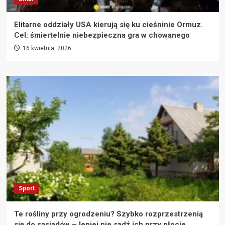
Elitarne oddziały USA kierują się ku cieśninie Ormuz.
Cel: śmiertelnie niebezpieczna gra w chowanego
16 kwietnia, 2026
Sport
Te rośliny przy ogrodzeniu? Szybko rozprzestrzenią
się do sąsiadów – lepiej nie sadź ich przy płocie