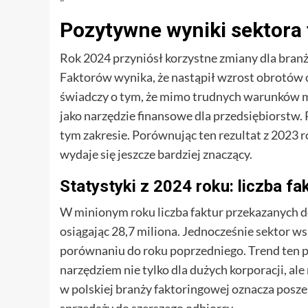
Pozytywne wyniki sektora 
Rok 2024 przyniósł korzystne zmiany dla branż
Faktorów wynika, że nastąpił wzrost obrotów o
świadczy o tym, że mimo trudnych warunków m
jako narzędzie finansowe dla przedsiębiorstw. 
tym zakresie. Porównując ten rezultat z 2023 
wydaje się jeszcze bardziej znaczący.
Statystyki z 2024 roku: liczba fak
W minionym roku liczba faktur przekazanych d
osiągając 28,7 miliona. Jednocześnie sektor ws
porównaniu do roku poprzedniego. Trend ten po
narzędziem nie tylko dla dużych korporacji, al
w polskiej branży faktoringowej oznacza posze
sprzedaży do szerszego odbiorcy.