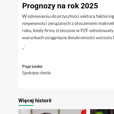
Prognozy na rok 2025
W odniesieniu do przyszłości sektora faktorin
niepewności związanych z otoczeniem makroe
roku, kiedy firmy zrzeszone w PZF odnotowały 
warunkach osiągnięcie dwukrotności wzrostu 
„`
Zobacz
Poprzedni:
Spokojna chwila
wpisy
Więcej historii