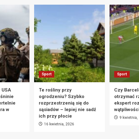
Sport
Sport
y USA
Te rośliny przy
Czy Barcel
eśninie
ogrodzeniu? Szybko
otrzymać r
rtelnie
rozprzestrzenią się do
ekspert ro
ra w
sąsiadów – lepiej nie sadź
wątpliwośc
ich przy płocie
9 kwietnia,
16 kwietnia, 2026