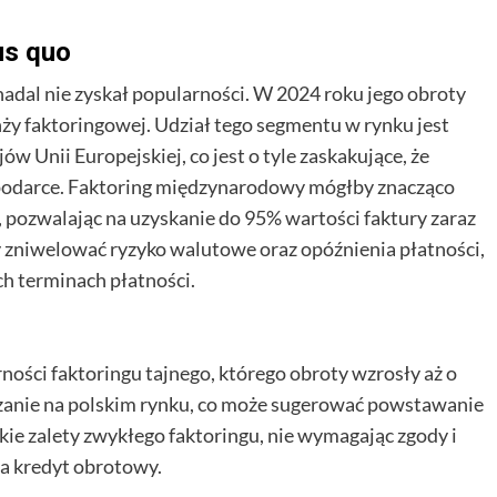
us quo
adal nie zyskał popularności. W 2024 roku jego obroty
ży faktoringowej. Udział tego segmentu w rynku jest
w Unii Europejskiej, co jest o tyle zaskakujące, że
spodarce. Faktoring międzynarodowy mógłby znacząco
 pozwalając na uzyskanie do 95% wartości faktury zaraz
y zniwelować ryzyko walutowe oraz opóźnienia płatności,
ich terminach płatności.
ości faktoringu tajnego, którego obroty wzrosły aż o
ązanie na polskim rynku, co może sugerować powstawanie
kie zalety zwykłego faktoringu, nie wymagając zgody i
a kredyt obrotowy.