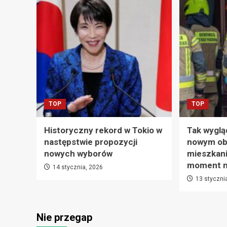
TOP
TOP
Historyczny rekord w Tokio w
Tak wyglą
następstwie propozycji
nowym ob
nowych wyborów
mieszkani
moment na
14 stycznia, 2026
13 styczni
Nie przegap