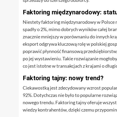
Faktoring międzynarodowy: stat
Niestety faktoring międzynarodowy w Polsce n
spadły o 2%, mimo dobrych wyników całej bran
znacznie mniejszy w porównaniu do innych krajó
eksport odgrywa kluczową rolę w polskiej go
poprawić płynność finansową przedsiębiorstw,
po jej wystawieniu. Takie rozwiązanie mogłob
co jest istotne w transakcjach z krajami o dług
Faktoring tajny: nowy trend?
Ciekawostką jest zdecydowany wzrost popularn
92%. Dotychczas nie było to popularne rozwi
nowego trendu. Faktoring tajny oferuje wszyst
wiedzy kontrahentów, dzięki czemu przypomin