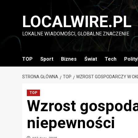
Przejdź
do
LOCALWIRE.PL
treści
LOKALNE WIADOMOŚCI, GLOBALNE ZNACZENIE
TOP
Sport
Biznes
Świat
Tech
Polit
STRONA GŁÓWNA
TOP
WZROST GOSPODARCZY W OKR
TOP
Wzrost gospoda
niepewności