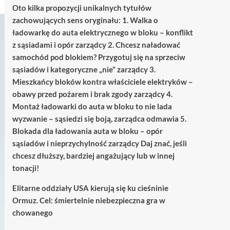
Oto kilka propozycji unikalnych tytułów
zachowujących sens oryginału: 1. Walka o
ładowarkę do auta elektrycznego w bloku – konflikt
z sąsiadami i opór zarządcy 2. Chcesz naładować
samochód pod blokiem? Przygotuj się na sprzeciw
sąsiadów i kategoryczne „nie” zarządcy 3.
Mieszkańcy bloków kontra właściciele elektryków –
obawy przed pożarem i brak zgody zarządcy 4.
Montaż ładowarki do auta w bloku to nie lada
wyzwanie – sąsiedzi się boją, zarządca odmawia 5.
Blokada dla ładowania auta w bloku – opór
sąsiadów i nieprzychylność zarządcy Daj znać, jeśli
chcesz dłuższy, bardziej angażujący lub w innej
tonacji!
Elitarne oddziały USA kierują się ku cieśninie
Ormuz. Cel: śmiertelnie niebezpieczna gra w
chowanego