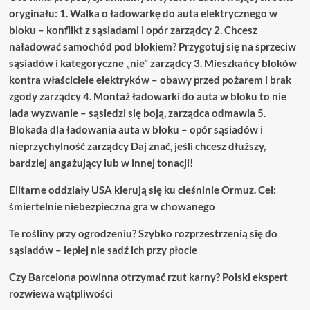
oryginału: 1. Walka o ładowarkę do auta elektrycznego w
bloku – konflikt z sąsiadami i opór zarządcy 2. Chcesz
naładować samochód pod blokiem? Przygotuj się na sprzeciw
sąsiadów i kategoryczne „nie” zarządcy 3. Mieszkańcy bloków
kontra właściciele elektryków – obawy przed pożarem i brak
zgody zarządcy 4. Montaż ładowarki do auta w bloku to nie
lada wyzwanie – sąsiedzi się boją, zarządca odmawia 5.
Blokada dla ładowania auta w bloku – opór sąsiadów i
nieprzychylność zarządcy Daj znać, jeśli chcesz dłuższy,
bardziej angażujący lub w innej tonacji!
Elitarne oddziały USA kierują się ku cieśninie Ormuz. Cel:
śmiertelnie niebezpieczna gra w chowanego
Te rośliny przy ogrodzeniu? Szybko rozprzestrzenią się do
sąsiadów – lepiej nie sadź ich przy płocie
Czy Barcelona powinna otrzymać rzut karny? Polski ekspert
rozwiewa wątpliwości