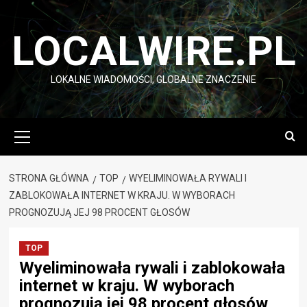
Przejdź
do
LOCALWIRE.PL
treści
LOKALNE WIADOMOŚCI, GLOBALNE ZNACZENIE
Menu
główne
STRONA GŁÓWNA
TOP
WYELIMINOWAŁA RYWALI I
ZABLOKOWAŁA INTERNET W KRAJU. W WYBORACH
PROGNOZUJĄ JEJ 98 PROCENT GŁOSÓW
TOP
Wyeliminowała rywali i zablokowała
internet w kraju. W wyborach
prognozują jej 98 procent głosów