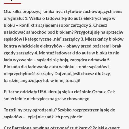
Oto kilka propozycji unikalnych tytułów zachowujących sens
oryginału: 1. Walka o ładowarkę do auta elektrycznego w
bloku – konflikt z sąsiadami i opór zarządcy 2. Chcesz
naładować samochód pod blokiem? Przygotuj się na sprzeciw
sąsiadów i kategoryczne „nie” zarządcy 3. Mieszkańcy bloków
kontra właściciele elektryków – obawy przed pożarem i brak
zgody zarządcy 4. Montaż ładowarki do auta w bloku to nie
lada wyzwanie – sąsiedzi się boją, zarządca odmawia 5.
Blokada dla ładowania auta w bloku – opór sąsiadów i
nieprzychylność zarządcy Daj znać, jeśli chcesz dłuższy,
bardziej angażujący lub w innej tonacji!
Elitarne oddziały USA kierują się ku cieśninie Ormuz. Cel:
śmiertelnie niebezpieczna gra w chowanego
Te rośliny przy ogrodzeniu? Szybko rozprzestrzenią się do
sąsiadów – lepiej nie sadź ich przy płocie
Czy Barcelona powinna otrzymać rzut karny? Polski ekspert