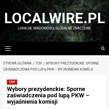
Przejdź
do
LOCALWIRE.PL
treści
LOKALNE WIADOMOŚCI, GLOBALNE ZNACZENIE
Menu
główne
STRONA GŁÓWNA
TOP
WYBORY PREZYDENCKIE: SPORNE
ZAŚWIADCZENIA POD LUPĄ PKW – WYJAŚNIENIA KOMISJI
TOP
Wybory prezydenckie: Sporne
zaświadczenia pod lupą PKW –
wyjaśnienia komisji