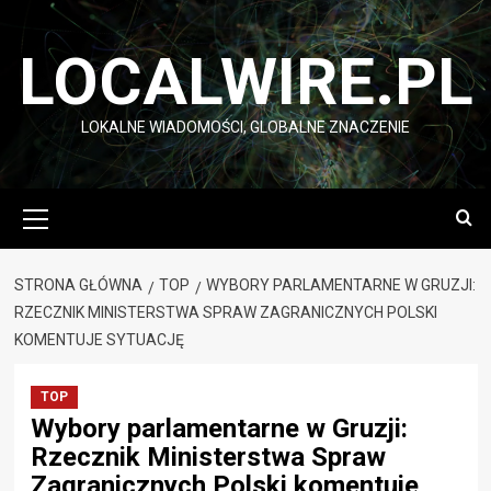
Przejdź
do
LOCALWIRE.PL
treści
LOKALNE WIADOMOŚCI, GLOBALNE ZNACZENIE
Menu
główne
STRONA GŁÓWNA
TOP
WYBORY PARLAMENTARNE W GRUZJI:
RZECZNIK MINISTERSTWA SPRAW ZAGRANICZNYCH POLSKI
KOMENTUJE SYTUACJĘ
TOP
Wybory parlamentarne w Gruzji:
Rzecznik Ministerstwa Spraw
Zagranicznych Polski komentuje