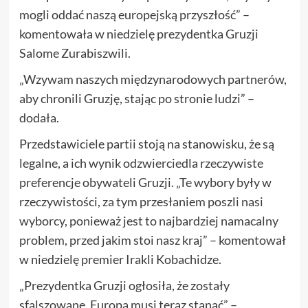
mogli oddać naszą europejską przyszłość” –
komentowała w niedzielę prezydentka Gruzji
Salome Zurabiszwili.
„Wzywam naszych międzynarodowych partnerów,
aby chronili Gruzję, stając po stronie ludzi” –
dodała.
Przedstawiciele partii stoją na stanowisku, że są
legalne, a ich wynik odzwierciedla rzeczywiste
preferencje obywateli Gruzji. „Te wybory były w
rzeczywistości, za tym przesłaniem poszli nasi
wyborcy, ponieważ jest to najbardziej namacalny
problem, przed jakim stoi nasz kraj” – komentował
w niedzielę premier Irakli Kobachidze.
„Prezydentka Gruzji ogłosiła, że zostały
sfalszowane. Europa musi teraz stanąć” –