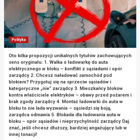
Polityka
Oto kilka propozycji unikalnych tytułów zachowujących
sens oryginału: 1. Walka o ładowarkę do auta
elektrycznego w bloku – konflikt z sąsiadami i opór
zarządcy 2. Chcesz naładować samochód pod
blokiem? Przygotuj się na sprzeciw sąsiadów i
kategoryczne „nie” zarządcy 3. Mieszkańcy bloków
kontra właściciele elektryków – obawy przed pożarem i
brak zgody zarządcy 4. Montaż ładowarki do auta w
bloku to nie lada wyzwanie – sąsiedzi się boją,
zarządca odmawia 5. Blokada dla ładowania auta w
bloku – opór sąsiadów i nieprzychylność zarządcy Daj
znać, jeśli chcesz dłuższy, bardziej angażujący lub w
innej tonacji!