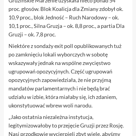
Gruzińskie Marzenie uzyskała nieco ponad 54
proc. głosów. Blok Koalicja dla Zmiany zdobył ok.
10,9 proc., blok Jedność – Ruch Narodowy – ok.
10,1 proc., Silna Gruzja – ok. 8,8 proc., a partia Dla
Gruzji – ok. 7,8 proc.
Niektóre z sondaży exit poll opublikowanych tuż
po zamknięciu lokali wyborczych w sobotę
wskazywały jednak na wspólne zwycięstwo
ugrupowań opozycyjnych. Część ugrupowań
opozycyjnych zapowiedziała, że nie przyjmą
mandatów parlamentarnych i nie będą brać
udziału w izbie, która miałaby się, ich zdaniem,
ukonstytuować wbrew woli narodu.
„Jako ostatnia niezależna instytucja,
legitymizowałoby to przejęcie Gruzji przez Rosję.
Nasi przodkowie wycierpieli zbyt wiele, abyśmy