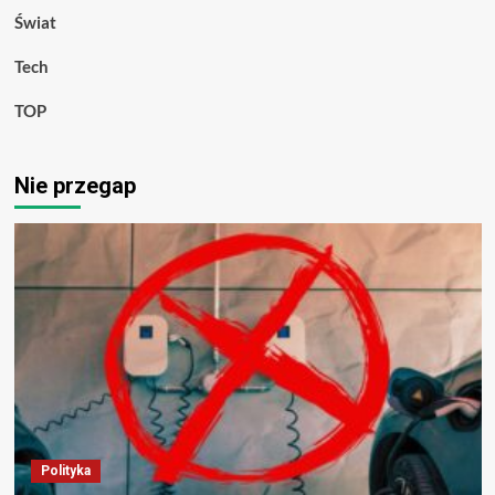
Świat
Tech
TOP
Nie przegap
Polityka