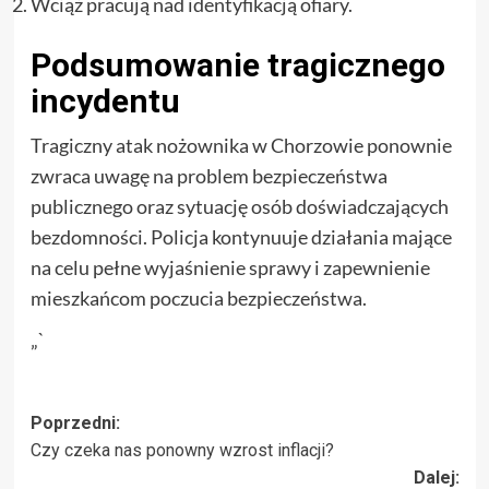
Wciąż pracują nad identyfikacją ofiary.
Podsumowanie tragicznego
incydentu
Tragiczny atak nożownika w Chorzowie ponownie
zwraca uwagę na problem bezpieczeństwa
publicznego oraz sytuację osób doświadczających
bezdomności. Policja kontynuuje działania mające
na celu pełne wyjaśnienie sprawy i zapewnienie
mieszkańcom poczucia bezpieczeństwa.
„`
Zobacz
Poprzedni:
Czy czeka nas ponowny wzrost inflacji?
wpisy
Dalej: