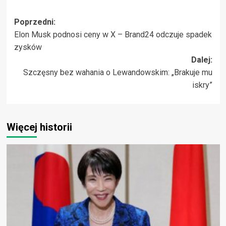
Zobacz
Poprzedni:
Elon Musk podnosi ceny w X – Brand24 odczuje spadek
wpisy
zysków
Dalej:
Szczęsny bez wahania o Lewandowskim: „Brakuje mu
iskry”
Więcej historii