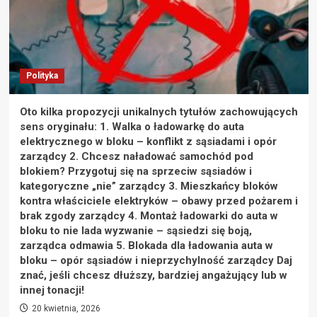
Polityka
Oto kilka propozycji unikalnych tytułów zachowujących
sens oryginału: 1. Walka o ładowarkę do auta
elektrycznego w bloku – konflikt z sąsiadami i opór
zarządcy 2. Chcesz naładować samochód pod
blokiem? Przygotuj się na sprzeciw sąsiadów i
kategoryczne „nie” zarządcy 3. Mieszkańcy bloków
kontra właściciele elektryków – obawy przed pożarem i
brak zgody zarządcy 4. Montaż ładowarki do auta w
bloku to nie lada wyzwanie – sąsiedzi się boją,
zarządca odmawia 5. Blokada dla ładowania auta w
bloku – opór sąsiadów i nieprzychylność zarządcy Daj
znać, jeśli chcesz dłuższy, bardziej angażujący lub w
innej tonacji!
20 kwietnia, 2026