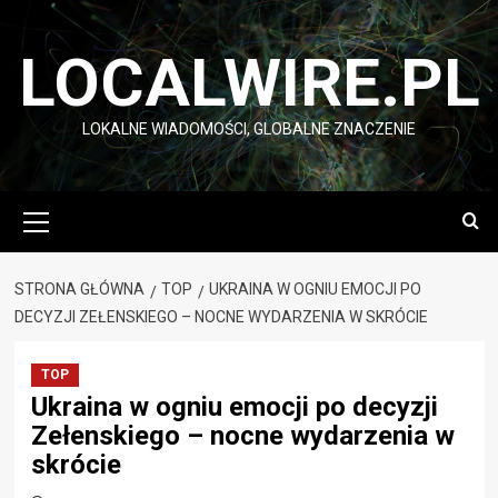
Przejdź
do
LOCALWIRE.PL
treści
LOKALNE WIADOMOŚCI, GLOBALNE ZNACZENIE
Menu
główne
STRONA GŁÓWNA
TOP
UKRAINA W OGNIU EMOCJI PO
DECYZJI ZEŁENSKIEGO – NOCNE WYDARZENIA W SKRÓCIE
TOP
Ukraina w ogniu emocji po decyzji
Zełenskiego – nocne wydarzenia w
skrócie