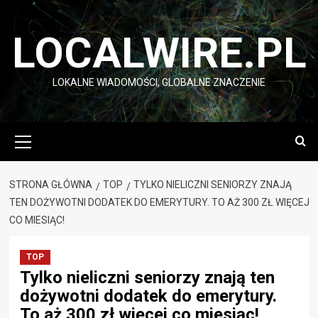
Przejdź
do
LOCALWIRE.PL
treści
LOKALNE WIADOMOŚCI, GLOBALNE ZNACZENIE
Menu
główne
STRONA GŁÓWNA
TOP
TYLKO NIELICZNI SENIORZY ZNAJĄ
TEN DOŻYWOTNI DODATEK DO EMERYTURY. TO AŻ 300 ZŁ WIĘCEJ
CO MIESIĄC!
TOP
Tylko nieliczni seniorzy znają ten
dożywotni dodatek do emerytury.
To aż 300 zł więcej co miesiąc!