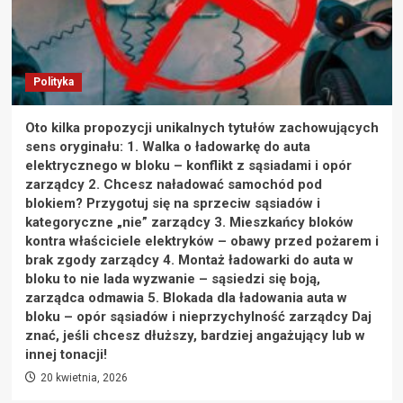
Polityka
Oto kilka propozycji unikalnych tytułów zachowujących
sens oryginału: 1. Walka o ładowarkę do auta
elektrycznego w bloku – konflikt z sąsiadami i opór
zarządcy 2. Chcesz naładować samochód pod
blokiem? Przygotuj się na sprzeciw sąsiadów i
kategoryczne „nie” zarządcy 3. Mieszkańcy bloków
kontra właściciele elektryków – obawy przed pożarem i
brak zgody zarządcy 4. Montaż ładowarki do auta w
bloku to nie lada wyzwanie – sąsiedzi się boją,
zarządca odmawia 5. Blokada dla ładowania auta w
bloku – opór sąsiadów i nieprzychylność zarządcy Daj
znać, jeśli chcesz dłuższy, bardziej angażujący lub w
innej tonacji!
20 kwietnia, 2026