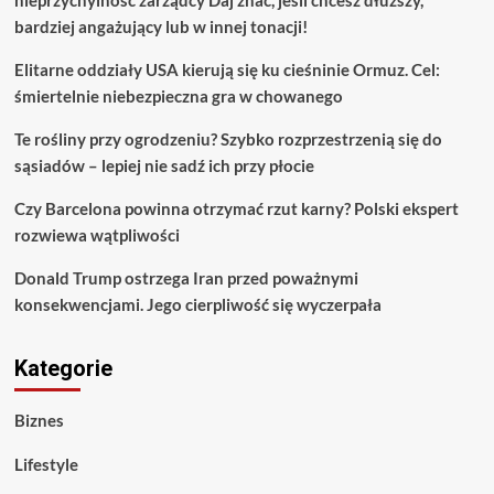
nieprzychylność zarządcy Daj znać, jeśli chcesz dłuższy,
bardziej angażujący lub w innej tonacji!
Elitarne oddziały USA kierują się ku cieśninie Ormuz. Cel:
śmiertelnie niebezpieczna gra w chowanego
Te rośliny przy ogrodzeniu? Szybko rozprzestrzenią się do
sąsiadów – lepiej nie sadź ich przy płocie
Czy Barcelona powinna otrzymać rzut karny? Polski ekspert
rozwiewa wątpliwości
Donald Trump ostrzega Iran przed poważnymi
konsekwencjami. Jego cierpliwość się wyczerpała
Kategorie
Biznes
Lifestyle