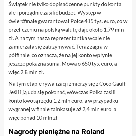
Świątek nie tylko dopisać cenne punkty do konta,
ale i porządnie zasilić budżet. Występ w
ćwierćfinale gwarantował Polce 415 tys. euro, co w
przeliczeniu na polską walutę daje około 1,79 mln
zł. A na tym nasza reprezentantka wcale nie
zamierzała się zatrzymywać. Teraz zagra w
półfinale, co oznacza, że na jej konto wpłynie
jeszcze pokazna suma. Mowa o 650 tys. euro, a
więc 2,8 mln zł.
Na tym etapie rywalizacji zmierzy się z Coco Gauff.
Jeśli i ją uda się pokonać, wówczas Polka zasili
konto kwotą rzędu 1,2 mln euro, a w przypadku
wygranej w finale zainkasuje aż 2,4 mln euro, a
więc ponad 10 mln zł.
Nagrody pieniężne na Roland