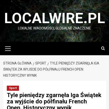
Przejdź
do
LOCALWIRE.PL
treści
LOKALNE WIADOMOŚCI, GLOBALNE ZNACZENIE
Menu
główne
STRONA GŁÓWNA
SPORT
TYLE PIENIĘDZY ZGARNĘŁA IGA
ŚWIĄTEK ZA WYJŚCIE DO PÓŁFINAŁU FRENCH OPEN.
HISTORYCZNY WYNIK
Sport
Tyle pieniędzy zgarnęła Iga Świątek
za wyjście do półfinału French
Open. Historyczny wynik