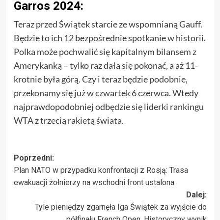
Garros 2024:
Teraz przed Świątek starcie ze wspomnianą Gauff.
Będzie to ich 12 bezpośrednie spotkanie w historii.
Polka może pochwalić się kapitalnym bilansem z
Amerykanką – tylko raz dała się pokonać, a aż 11-
krotnie była górą. Czy i teraz będzie podobnie,
przekonamy się już w czwartek 6 czerwca. Wtedy
najprawdopodobniej odbędzie się liderki rankingu
WTA z trzecią rakietą świata.
Zobacz
Poprzedni:
Plan NATO w przypadku konfrontacji z Rosją: Trasa
wpisy
ewakuacji żołnierzy na wschodni front ustalona
Dalej:
Tyle pieniędzy zgarnęła Iga Świątek za wyjście do
półfinału French Open. Historyczny wynik