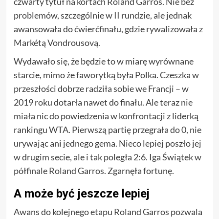
czwarty tytuł na kortach Roland Garros. Nie bez
problemów, szczególnie w II rundzie, ale jednak
awansowała do ćwierćfinału, gdzie rywalizowała z
Markétą Vondrousovą.
Wydawało się, że będzie to w miarę wyrównane
starcie, mimo że faworytką była Polka. Czeszka w
przeszłości dobrze radziła sobie we Francji – w
2019 roku dotarła nawet do finału. Ale teraz nie
miała nic do powiedzenia w konfrontacji z liderką
rankingu WTA. Pierwszą partię przegrała do 0, nie
urywając ani jednego gema. Nieco lepiej poszło jej
w drugim secie, ale i tak poległa 2:6. Iga Świątek w
półfinale Roland Garros. Zgarnęła fortunę.
A może być jeszcze lepiej
Awans do kolejnego etapu Roland Garros pozwala