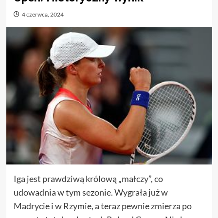
4 czerwca, 2024
Iga jest prawdziwą królową „małczy”, co
udowadnia w tym sezonie. Wygrała już w
Madrycie i w Rzymie, a teraz pewnie zmierza po