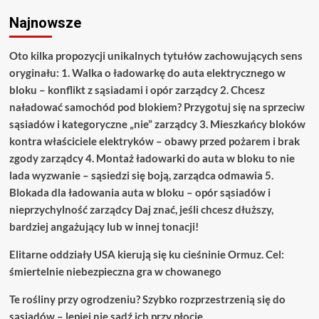
Najnowsze
Oto kilka propozycji unikalnych tytułów zachowujących sens
oryginału: 1. Walka o ładowarkę do auta elektrycznego w
bloku – konflikt z sąsiadami i opór zarządcy 2. Chcesz
naładować samochód pod blokiem? Przygotuj się na sprzeciw
sąsiadów i kategoryczne „nie” zarządcy 3. Mieszkańcy bloków
kontra właściciele elektryków – obawy przed pożarem i brak
zgody zarządcy 4. Montaż ładowarki do auta w bloku to nie
lada wyzwanie – sąsiedzi się boją, zarządca odmawia 5.
Blokada dla ładowania auta w bloku – opór sąsiadów i
nieprzychylność zarządcy Daj znać, jeśli chcesz dłuższy,
bardziej angażujący lub w innej tonacji!
Elitarne oddziały USA kierują się ku cieśninie Ormuz. Cel:
śmiertelnie niebezpieczna gra w chowanego
Te rośliny przy ogrodzeniu? Szybko rozprzestrzenią się do
sąsiadów – lepiej nie sadź ich przy płocie