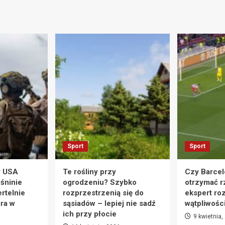
Sport
Sport
y USA
Te rośliny przy
Czy Barcel
eśninie
ogrodzeniu? Szybko
otrzymać r
rtelnie
rozprzestrzenią się do
ekspert ro
ra w
sąsiadów – lepiej nie sadź
wątpliwośc
ich przy płocie
9 kwietnia,