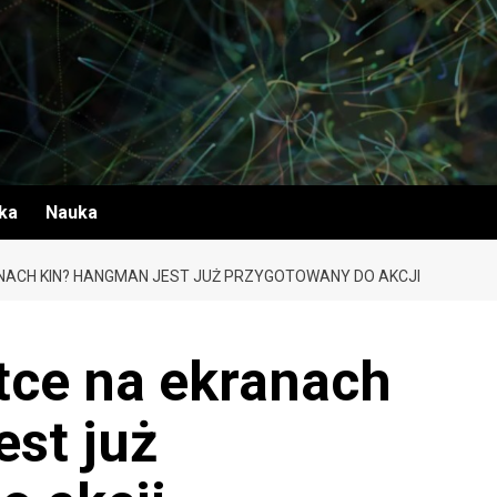
yka
Nauka
NACH KIN? HANGMAN JEST JUŻ PRZYGOTOWANY DO AKCJI
tce na ekranach
st już