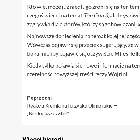
Kto wie, może już niedługo zrobi się na ten te
czegoś więcej na temat
Top Gun 3
, ale błyska
zagrywka dla aktorów, którzy są zobowiązani 
Najnowsze doniesienia na temat kolejnej częśc
Wówczas pojawił się przeciek sugerujący, że 
boku mieliby pojawić się oczywiście
Miles Tell
Kiedy tylko pojawią się nowe informacje na tem
rzetelność powyższej treści ręczy
Wojtini
.
Zobacz
Poprzedni:
Reakcja Kremla na Igrzyska Olimpijskie –
wpisy
„Niedopuszczalne”
Więcej historii