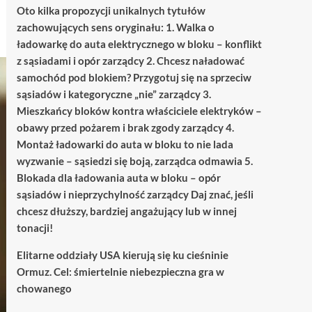
Oto kilka propozycji unikalnych tytułów
zachowujących sens oryginału: 1. Walka o
ładowarkę do auta elektrycznego w bloku – konflikt
z sąsiadami i opór zarządcy 2. Chcesz naładować
samochód pod blokiem? Przygotuj się na sprzeciw
sąsiadów i kategoryczne „nie” zarządcy 3.
Mieszkańcy bloków kontra właściciele elektryków –
obawy przed pożarem i brak zgody zarządcy 4.
Montaż ładowarki do auta w bloku to nie lada
wyzwanie – sąsiedzi się boją, zarządca odmawia 5.
Blokada dla ładowania auta w bloku – opór
sąsiadów i nieprzychylność zarządcy Daj znać, jeśli
chcesz dłuższy, bardziej angażujący lub w innej
tonacji!
Elitarne oddziały USA kierują się ku cieśninie
Ormuz. Cel: śmiertelnie niebezpieczna gra w
chowanego