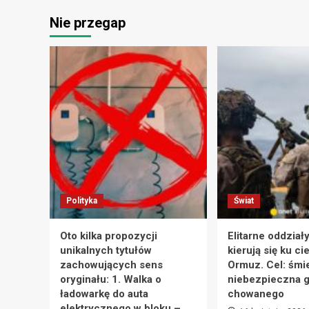
Nie przegap
Polityka
Świat
Oto kilka propozycji
Elitarne oddział
unikalnych tytułów
kierują się ku ci
zachowujących sens
Ormuz. Cel: śmie
oryginału: 1. Walka o
niebezpieczna g
ładowarkę do auta
chowanego
elektrycznego w bloku –