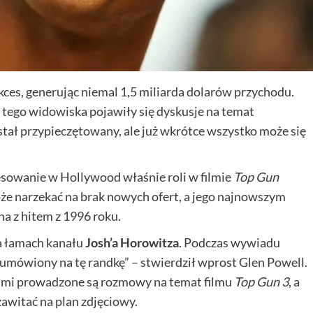
kces, generując niemal 1,5 miliarda dolarów przychodu.
y tego widowiska pojawiły się dyskusje na temat
został przypieczętowany, ale już wkrótce wszystko może się
sowanie w Hollywood właśnie roli w filmie
Top Gun
e narzekać na brak nowych ofert, a jego najnowszym
na z hitem z 1996 roku.
na łamach kanału
Josh’a Horowitza
. Podczas wywiadu
 umówiony na tę randkę” – stwierdził wprost Glen Powell.
isami prowadzone są rozmowy na temat filmu
Top Gun 3
, a
zawitać na plan zdjęciowy.