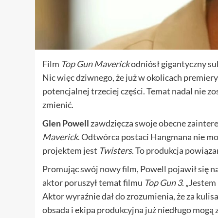
Film
Top Gun Maverick
odniósł gigantyczny su
Nic więc dziwnego, że już w okolicach premier
potencjalnej trzeciej części. Temat nadal nie 
zmienić.
Glen Powell
zawdzięcza swoje obecne zaintere
Maverick
. Odtwórca postaci Hangmana nie moż
projektem jest
Twisters
. To produkcja powiąza
Promując swój nowy film, Powell pojawił się 
aktor poruszył temat filmu
Top Gun 3
. „Jestem
Aktor wyraźnie dał do zrozumienia, że za kul
obsada i ekipa produkcyjna już niedługo mogą 