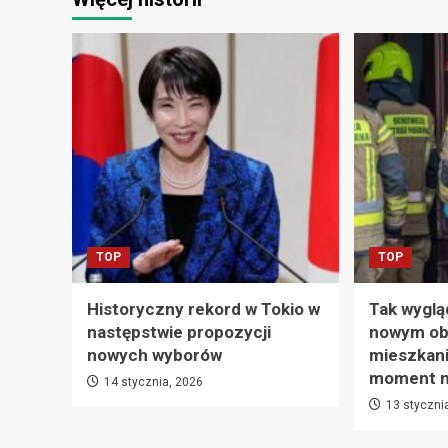
TOP
TOP
Historyczny rekord w Tokio w
Tak wyglą
następstwie propozycji
nowym ob
nowych wyborów
mieszkani
moment na
14 stycznia, 2026
13 styczni