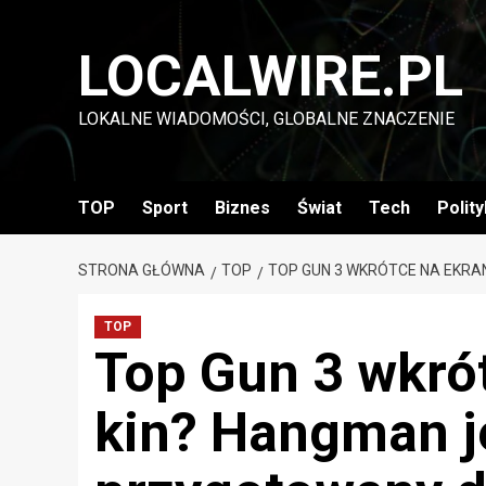
Przejdź
do
LOCALWIRE.PL
treści
LOKALNE WIADOMOŚCI, GLOBALNE ZNACZENIE
TOP
Sport
Biznes
Świat
Tech
Polit
STRONA GŁÓWNA
TOP
TOP GUN 3 WKRÓTCE NA EKRA
TOP
Top Gun 3 wkró
kin? Hangman je