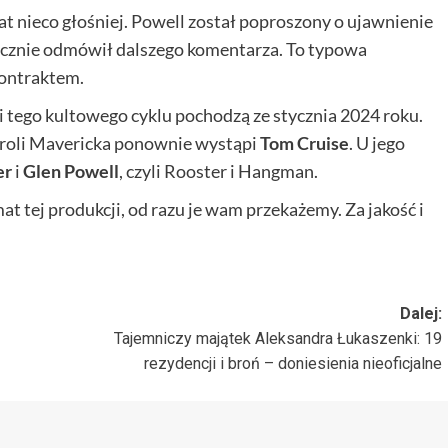
mat nieco głośniej. Powell został poproszony o ujawnienie
wicznie odmówił dalszego komentarza. To typowa
kontraktem.
i tego kultowego cyklu pochodzą ze stycznia 2024 roku.
w roli Mavericka ponownie wystąpi
Tom Cruise
. U jego
er
i
Glen Powell
, czyli Rooster i Hangman.
at tej produkcji, od razu je wam przekażemy. Za jakość i
Dalej:
Tajemniczy majątek Aleksandra Łukaszenki: 19
rezydencji i broń – doniesienia nieoficjalne