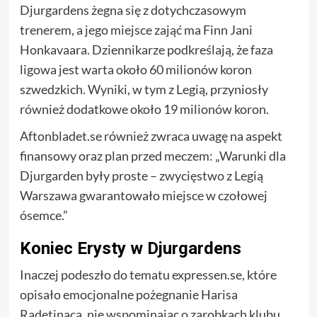
Djurgardens żegna się z dotychczasowym
trenerem, a jego miejsce zająć ma Finn Jani
Honkavaara. Dziennikarze podkreślają, że faza
ligowa jest warta około 60 milionów koron
szwedzkich. Wyniki, w tym z Legią, przyniosły
również dodatkowe około 19 milionów koron.
Aftonbladet.se również zwraca uwagę na aspekt
finansowy oraz plan przed meczem: „Warunki dla
Djurgarden były proste – zwycięstwo z Legią
Warszawa gwarantowało miejsce w czołowej
ósemce.”
Koniec Erysty w Djurgardens
Inaczej podeszło do tematu expressen.se, które
opisało emocjonalne pożegnanie Harisa
Radetinaca, nie wspominając o zarobkach klubu.