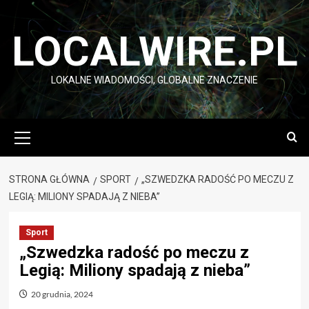
Przejdź
do
LOCALWIRE.PL
treści
LOKALNE WIADOMOŚCI, GLOBALNE ZNACZENIE
Menu
główne
STRONA GŁÓWNA
SPORT
„SZWEDZKA RADOŚĆ PO MECZU Z
LEGIĄ: MILIONY SPADAJĄ Z NIEBA”
Sport
„Szwedzka radość po meczu z
Legią: Miliony spadają z nieba”
20 grudnia, 2024