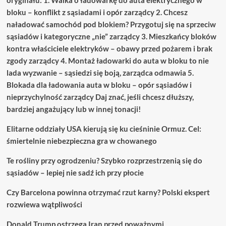
bloku – konflikt z sąsiadami i opór zarządcy 2. Chcesz
naładować samochód pod blokiem? Przygotuj się na sprzeciw
sąsiadów i kategoryczne „nie” zarządcy 3. Mieszkańcy bloków
kontra właściciele elektryków – obawy przed pożarem i brak
zgody zarządcy 4. Montaż ładowarki do auta w bloku to nie
lada wyzwanie – sąsiedzi się boją, zarządca odmawia 5.
Blokada dla ładowania auta w bloku – opór sąsiadów i
nieprzychylność zarządcy Daj znać, jeśli chcesz dłuższy,
bardziej angażujący lub w innej tonacji!
Elitarne oddziały USA kierują się ku cieśninie Ormuz. Cel:
śmiertelnie niebezpieczna gra w chowanego
Te rośliny przy ogrodzeniu? Szybko rozprzestrzenią się do
sąsiadów – lepiej nie sadź ich przy płocie
Czy Barcelona powinna otrzymać rzut karny? Polski ekspert
rozwiewa wątpliwości
Donald Trump ostrzega Iran przed poważnymi