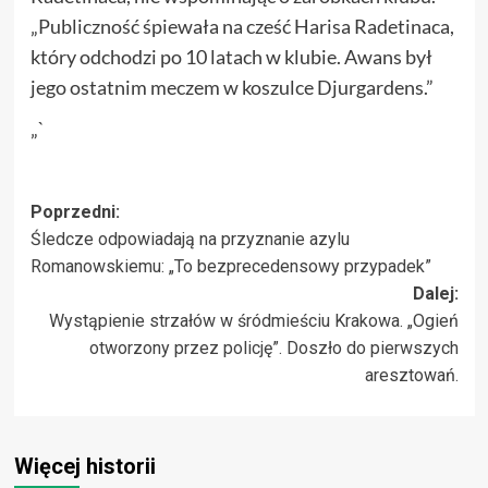
„Publiczność śpiewała na cześć Harisa Radetinaca,
który odchodzi po 10 latach w klubie. Awans był
jego ostatnim meczem w koszulce Djurgardens.”
„`
Zobacz
Poprzedni:
Śledcze odpowiadają na przyznanie azylu
wpisy
Romanowskiemu: „To bezprecedensowy przypadek”
Dalej:
Wystąpienie strzałów w śródmieściu Krakowa. „Ogień
otworzony przez policję”. Doszło do pierwszych
aresztowań.
Więcej historii